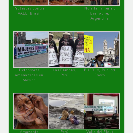
Protestas contra
No a la minería ,
VALE, Brasil
Bariloche,
Argentina
Defensoras
Las Bambas,
PUEBLA, Pue, 27
amenazadas en
Perú
Enero
México
Amazonía
Perú
Valle del Elqui