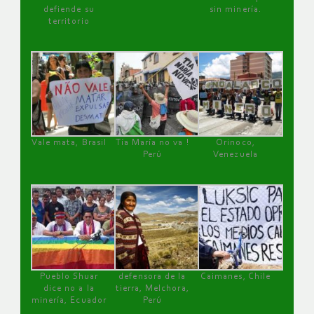
defiende su
sin minería.
territorio
Vale mata, Brasil
Tía María no va !
Orinoco,
Perú
Venezuela
Pueblo Shuar
defensora de la
Caimanes, Chile
dice no a la
tierra, Melchora,
minería, Ecuador
Perú