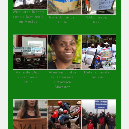
Wirakutas luchan
contra la minería
No a Dominga,
VALE mata,
en México
Chile
Brasil
Valle de Elqui
Atentan contra
Defensoras de
sin minería.
la Defensora
Bolivia
Chile
Francisca
Márquez