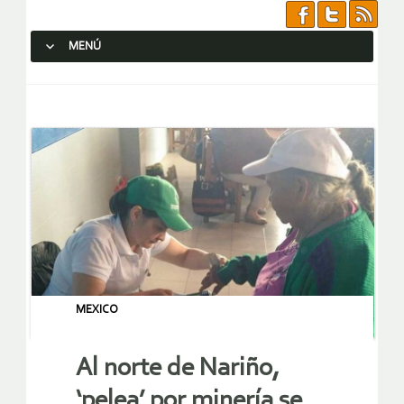
MENÚ
SALTAR AL CONTENIDO.
MEXICO
Al norte de Nariño,
‘pelea’ por minería se