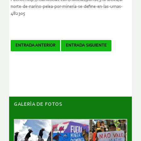
norte-de-narino-pelea-por-mineria-se-define-en-las-urnas-
482305
Navegador
ENTRADA ANTERIOR
ENTRADA SIGUIENTE
de
artículos
GALERÌA DE FOTOS