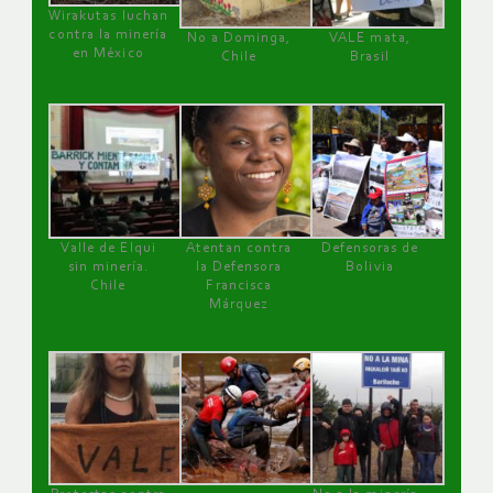
Wirakutas luchan
contra la minería
No a Dominga,
VALE mata,
en México
Chile
Brasil
Valle de Elqui
Atentan contra
Defensoras de
sin minería.
la Defensora
Bolivia
Chile
Francisca
Márquez