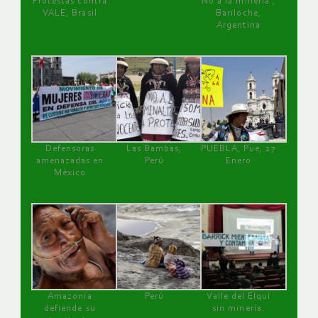
Protestas contra
No a la minería ,
VALE, Brasil
Bariloche,
Argentina
Defensoras
Las Bambas,
PUEBLA, Pue, 27
amenazadas en
Perú
Enero
México
Amazonía
Perú
Valle del Elqui
defiende su
sin minería.