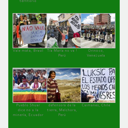
territorio
Vale mata, Brasil
Tía María no va !
Orinoco,
Perú
Venezuela
Pueblo Shuar
defensora de la
Caimanes, Chile
dice no a la
tierra, Melchora,
minería, Ecuador
Perú