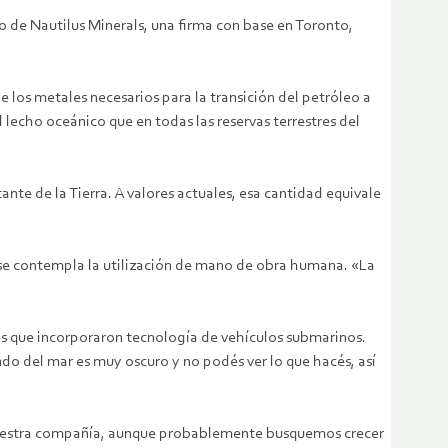
o de Nautilus Minerals, una firma con base en Toronto,
los metales necesarios para la transición del petróleo a
l lecho oceánico que en todas las reservas terrestres del
nte de la Tierra. A valores actuales, esa cantidad equivale
o se contempla la utilización de mano de obra humana. «La
las que incorporaron tecnología de vehículos submarinos.
do del mar es muy oscuro y no podés ver lo que hacés, así
cer nuestra compañía, aunque probablemente busquemos crecer