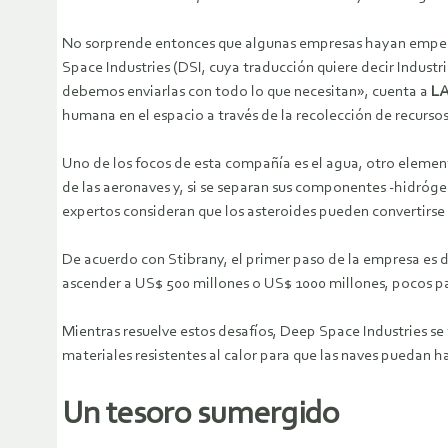
No sorprende entonces que algunas empresas hayan empeza
Space Industries (DSI, cuya traducción quiere decir Indus
debemos enviarlas con todo lo que necesitan», cuenta a
L
humana en el espacio a través de la recolección de recursos
Uno de los focos de esta compañía es el agua, otro eleme
de las aeronaves y, si se separan sus componentes -hidróg
expertos consideran que los asteroides pueden convertirse e
De acuerdo con Stibrany, el primer paso de la empresa es 
ascender a US$ 500 millones o US$ 1000 millones, pocos p
Mientras resuelve estos desafíos, Deep Space Industries se
materiales resistentes al calor para que las naves puedan ha
Un tesoro sumergido