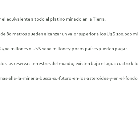
el equivalente a todo el platino minado en la Tierra.
 de 80 metros pueden alcanzar un valor superior a los U$S 100.000 mi
S 500 millones o U$S 1000 millones; pocos países pueden pagar.
s las reservas terrestres del mundo; existen bajo el agua cuatro kilo
mas-alla-la-mineria-busca-su-futuro-en-los-asteroides-y-en-el-fond