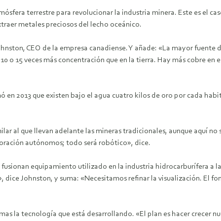
sfera terrestre para revolucionar la industria minera. Este es el cas
xtraer metales preciosos del lecho oceánico.
ohnston, CEO de la empresa canadiense. Y añade: «La mayor fuente de 
y 10 o 15 veces más concentración que en la tierra. Hay más cobre en e
en 2013 que existen bajo el agua cuatro kilos de oro por cada habita
lar al que llevan adelante las mineras tradicionales, aunque aquí n
foración autónomos; todo será robótico», dice.
fusionan equipamiento utilizado en la industria hidrocarburífera a 
dice Johnston, y suma: «Necesitamos refinar la visualización. El fon
 firmas la tecnología que está desarrollando. «El plan es hacer cre