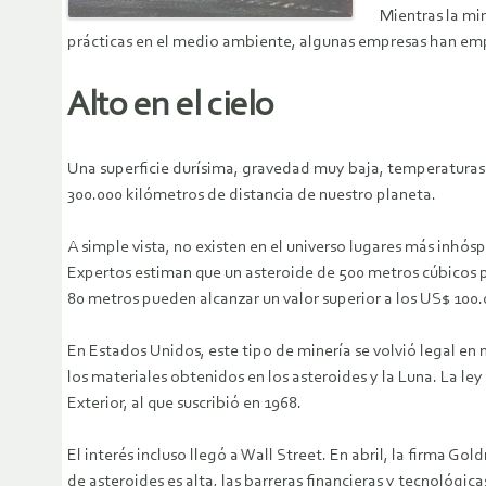
Mientras la min
prácticas en el medio ambiente, algunas empresas han empez
Alto en el cielo
Una superficie durísima, gravedad muy baja, temperaturas q
300.000 kilómetros de distancia de nuestro planeta.
A simple vista, no existen en el universo lugares más inhó
Expertos estiman que un asteroide de 500 metros cúbicos po
80 metros pueden alcanzar un valor superior a los US$ 100.
En Estados Unidos, este tipo de minería se volvió legal e
los materiales obtenidos en los asteroides y la Luna. La le
Exterior, al que suscribió en 1968.
El interés incluso llegó a Wall Street. En abril, la firma 
de asteroides es alta, las barreras financieras y tecnológi