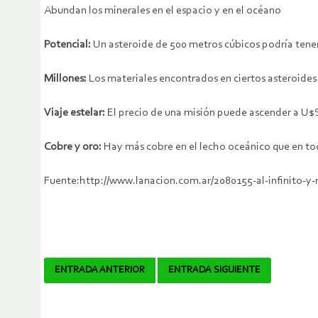
Abundan los minerales en el espacio y en el océano
Potencial:
Un asteroide de 500 metros cúbicos podría tener 
Millones:
Los materiales encontrados en ciertos asteroides
Viaje estelar:
El precio de una misión puede ascender a U$
Cobre y oro:
Hay más cobre en el lecho oceánico que en todo
Fuente:http://www.lanacion.com.ar/2080155-al-infinito-y-
Navegador
ENTRADA ANTERIOR
ENTRADA SIGUIENTE
de