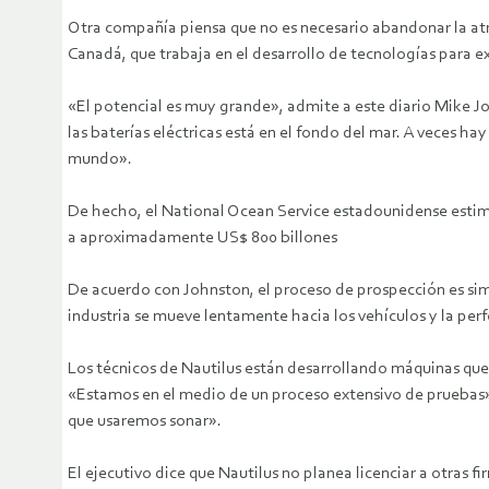
Otra compañía piensa que no es necesario abandonar la atmó
Canadá, que trabaja en el desarrollo de tecnologías para e
«El potencial es muy grande», admite a este diario Mike J
las baterías eléctricas está en el fondo del mar. A veces ha
mundo».
De hecho, el National Ocean Service estadounidense estimó 
a aproximadamente US$ 800 billones
De acuerdo con Johnston, el proceso de prospección es simi
industria se mueve lentamente hacia los vehículos y la per
Los técnicos de Nautilus están desarrollando máquinas que 
«Estamos en el medio de un proceso extensivo de pruebas», 
que usaremos sonar».
El ejecutivo dice que Nautilus no planea licenciar a otras