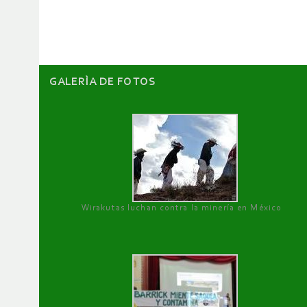
artículos
GALERÌA DE FOTOS
Wirakutas luchan contra la minería en México