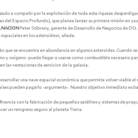
do a competir por la explotación de toda esta riqueza desperdigad
trias del Espacio Profundo), que planea lanzar su primera misión en
A NACION
Peter Stibrany, gerente de Desarrollo de Negocios de DSI. 
 espaciales en los asteroides», añade.
nto que se encuentra en abundancia en algunos asteroides. Cuando se
eno y oxígeno- puede llegar a usarse como combustible necesario par
n las «estaciones de servicio» de la galaxia.
desarrollar una nave espacial económica que permita volver viable e
aíses pueden pagarlo -argumenta-. Nuestro objetivo inmediato es ba
 financia con la fabricación de pequeños satélites y sistemas de prop
cer un reingreso seguro al planeta Tierra.