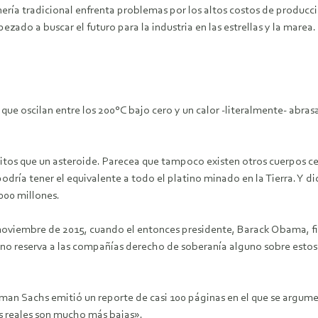
ería tradicional enfrenta problemas por los altos costos de producció
ado a buscar el futuro para la industria en las estrellas y la marea.
ue oscilan entre los 200°C bajo cero y un calor -literalmente- abrasa
spitos que un asteroide. Parecea que tampoco existen otros cuerpos c
dría tener el equivalente a todo el platino minado en la Tierra. Y di
000 millones.
n noviembre de 2015, cuando el entonces presidente, Barack Obama, fi
y no reserva a las compañías derecho de soberanía alguno sobre estos 
Goldman Sachs emitió un reporte de casi 100 páginas en el que se argum
cas reales son mucho más bajas».