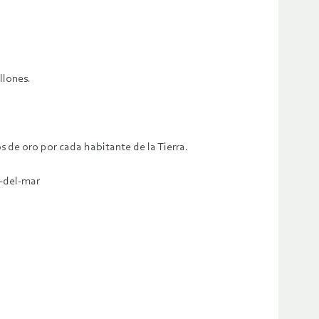
llones.
s de oro por cada habitante de la Tierra.
o-del-mar