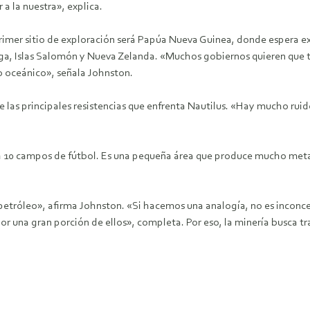
a la nuestra», explica.
imer sitio de exploración será Papúa Nueva Guinea, donde espera ex
a, Islas Salomón y Nueva Zelanda. «Muchos gobiernos quieren que tr
o oceánico», señala Johnston.
e las principales resistencias que enfrenta Nautilus. «Hay mucho rui
 a 10 campos de fútbol. Es una pequeña área que produce mucho meta
petróleo», afirma Johnston. «Si hacemos una analogía, no es inconc
 una gran porción de ellos», completa. Por eso, la minería busca tr