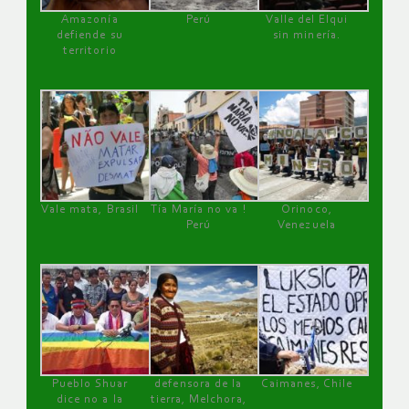
Amazonía
Perú
Valle del Elqui
defiende su
sin minería.
territorio
Vale mata, Brasil
Tía María no va !
Orinoco,
Perú
Venezuela
Pueblo Shuar
defensora de la
Caimanes, Chile
dice no a la
tierra, Melchora,