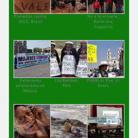
Protestas contra
No a la minería ,
VALE, Brasil
Bariloche,
Argentina
Defensoras
Las Bambas,
PUEBLA, Pue, 27
amenazadas en
Perú
Enero
México