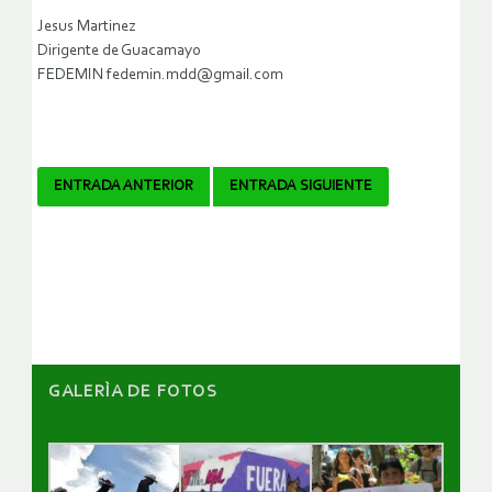
Jesus Martinez
Dirigente de Guacamayo
FEDEMIN fedemin.mdd@gmail.com
Navegador
ENTRADA ANTERIOR
ENTRADA SIGUIENTE
de
artículos
GALERÌA DE FOTOS