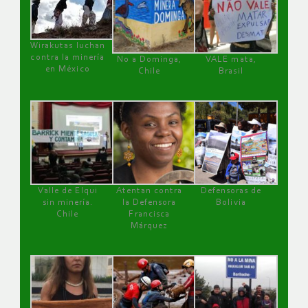
Wirakutas luchan
contra la minería
No a Dominga,
VALE mata,
en México
Chile
Brasil
Valle de Elqui
Atentan contra
Defensoras de
sin minería.
la Defensora
Bolivia
Chile
Francisca
Márquez