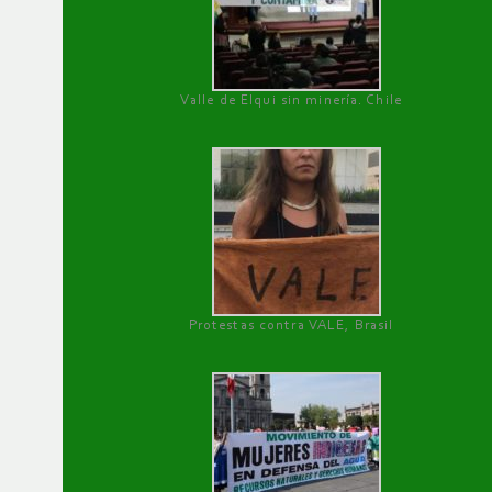
Valle de Elqui sin minería. Chile
Protestas contra VALE, Brasil