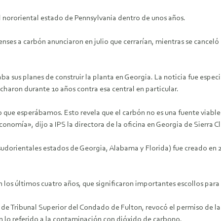
el nororiental estado de Pennsylvania dentro de unos años.
es a carbón anunciaron en julio que cerrarían, mientras se canceló 
a sus planes de construir la planta en Georgia. La noticia fue espe
haron durante 10 años contra esa central en particular.
e esperábamos. Esto revela que el carbón no es una fuente viable pa
nomía», dijo a IPS la directora de la oficina en Georgia de Sierra Cl
sudorientales estados de Georgia, Alabama y Florida) fue creado en 
n los últimos cuatro años, que significaron importantes escollos para
de Tribunal Superior del Condado de Fulton, revocó el permiso de 
n lo referido a la contaminación con dióxido de carbono.