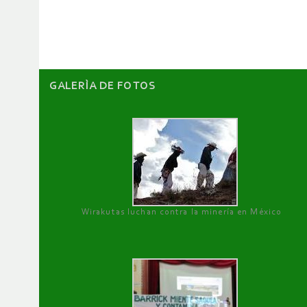
artículos
GALERÌA DE FOTOS
Wirakutas luchan contra la minería en México