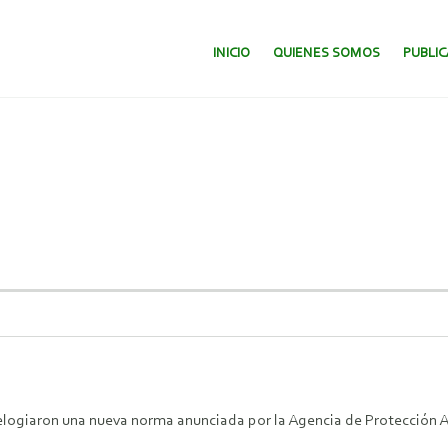
SALTAR AL CONTENIDO.
INICIO
QUIENES SOMOS
PUBLI
logiaron una nueva norma anunciada por la Agencia de Protección Am