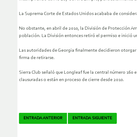
La Suprema Corte de Estados Unidos acababa de considera
No obstante, en abril de 2010, la División de Protección 
población. La División entonces retiró el permiso e inició 
Las autoridades de Georgia finalmente decidieron otorgar la
firma de retirarse.
Sierra Club señaló que Longleaf fue la central número 160 
clausuradas o están en proceso de cierre desde 2010.
Navegador
ENTRADA ANTERIOR
ENTRADA SIGUIENTE
de