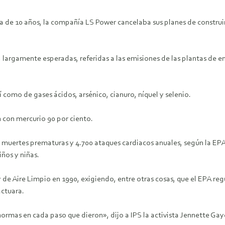
a de 10 años, la compañía LS Power cancelaba sus planes de construi
, largamente esperadas, referidas a las emisiones de las plantas de
í como de gases ácidos, arsénico, cianuro, níquel y selenio.
 con mercurio 90 por ciento.
0 muertes prematuras y 4.700 ataques cardiacos anuales, según la EP
ños y niñas.
de Aire Limpio en 1990, exigiendo, entre otras cosas, que el EPA regu
actuara.
ormas en cada paso que dieron», dijo a IPS la activista Jennette Ga