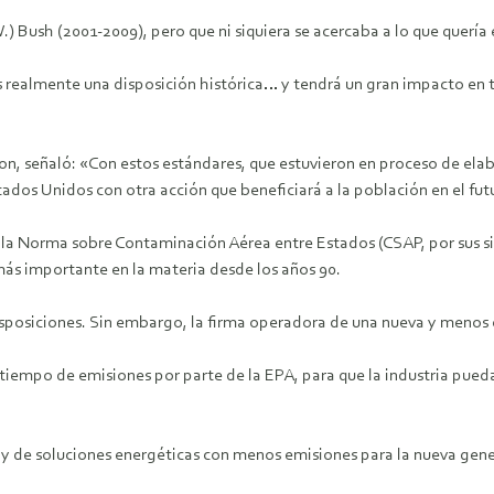
 Bush (2001-2009), pero que ni siquiera se acercaba a lo que quería 
realmente una disposición histórica… y tendrá un gran impacto en to
son, señaló: «Con estos estándares, que estuvieron en proceso de el
stados Unidos con otra acción que beneficiará a la población en el fut
a Norma sobre Contaminación Aérea entre Estados (CSAP, por sus sigla
 más importante en la materia desde los años 90.
isposiciones. Sin embargo, la firma operadora de una nueva y menos 
iempo de emisiones por parte de la EPA, para que la industria pueda 
 y de soluciones energéticas con menos emisiones para la nueva gen