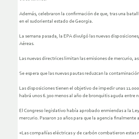
Además, celebraron la confirmación de que, tras una batall
en el sudoriental estado de Georgia.
La semana pasada, la EPA divulgó las nuevas disposiciones
Aéreas.
Las nuevas directrices limitan las emisiones de mercurio, as
Se espera que las nuevas pautas reduzcan la contaminación
Las disposiciones tienen el objetivo de impedir unas 11.00
habrá unos 6.300 menos al año de bronquitis aguda entre ni
El Congreso legislativo había aprobado enmiendas a la Ley 
mercurio. Pasaron 20 años para que la agencia finalmente 
«Las compañías eléctricas y de carbón combatieron estas n