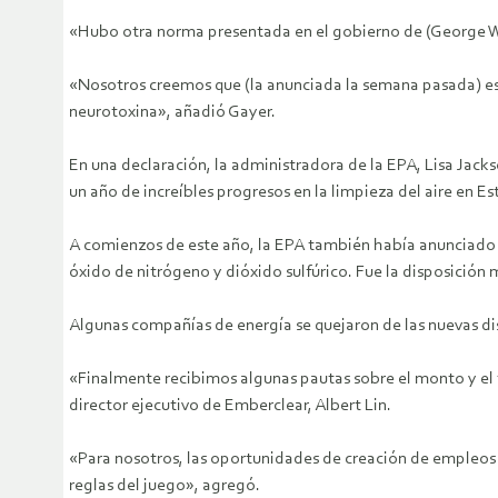
«Hubo otra norma presentada en el gobierno de (George W.)
«Nosotros creemos que (la anunciada la semana pasada) es 
neurotoxina», añadió Gayer.
En una declaración, la administradora de la EPA, Lisa Jack
un año de increíbles progresos en la limpieza del aire en E
A comienzos de este año, la EPA también había anunciado l
óxido de nitrógeno y dióxido sulfúrico. Fue la disposición
Algunas compañías de energía se quejaron de las nuevas d
«Finalmente recibimos algunas pautas sobre el monto y el t
director ejecutivo de Emberclear, Albert Lin.
«Para nosotros, las oportunidades de creación de empleos
reglas del juego», agregó.