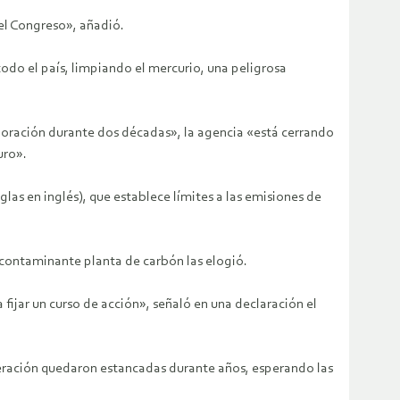
el Congreso», añadió.
do el país, limpiando el mercurio, una peligrosa
aboración durante dos décadas», la agencia «está cerrando
uro».
s en inglés), que establece límites a las emisiones de
contaminante planta de carbón las elogió.
fijar un curso de acción», señaló en una declaración el
eración quedaron estancadas durante años, esperando las