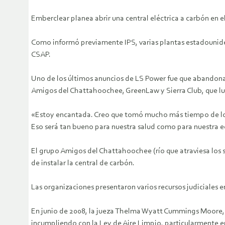
Emberclear planea abrir una central eléctrica a carbón en 
Como informó previamente IPS, varias plantas estadounidens
CSAP.
Uno de los últimos anuncios de LS Power fue que abandonab
Amigos del Chattahoochee, GreenLaw y Sierra Club, que luc
«Estoy encantada. Creo que tomó mucho más tiempo de lo qu
Eso será tan bueno para nuestra salud como para nuestra eco
El grupo Amigos del Chattahoochee (río que atraviesa los 
de instalar la central de carbón.
Las organizaciones presentaron varios recursos judiciales e
En junio de 2008, la jueza Thelma Wyatt Cummings Moore, 
incumpliendo con la Ley de Aire Limpio, particularmente e