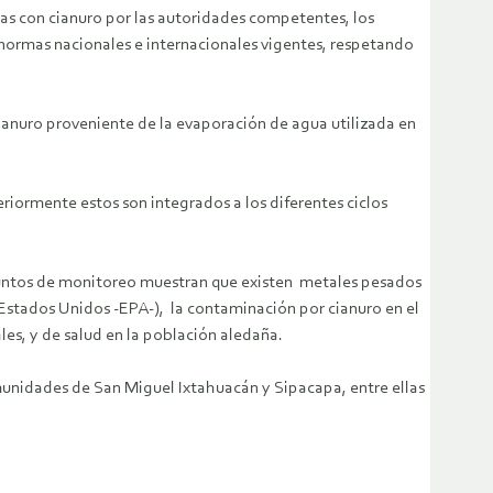
s con cianuro por las autoridades competentes, los
 normas nacionales e internacionales vigentes, respetando
ianuro proveniente de la evaporación de agua utilizada en
eriormente estos son integrados a los diferentes ciclos
 puntos de monitoreo muestran que existen metales pesados
 Estados Unidos -EPA-), la contaminación por cianuro en el
es, y de salud en la población aledaña.
unidades de San Miguel Ixtahuacán y Sipacapa, entre ellas