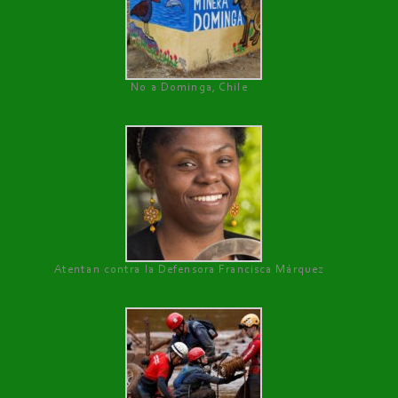
No a Dominga, Chile
Atentan contra la Defensora Francisca Márquez