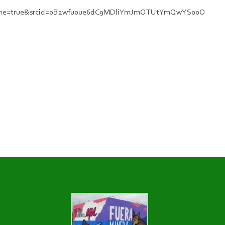
chrome=true&srcid=0B2wfu0ue6dC9MDliYmJmOTUtYmQwYS00O