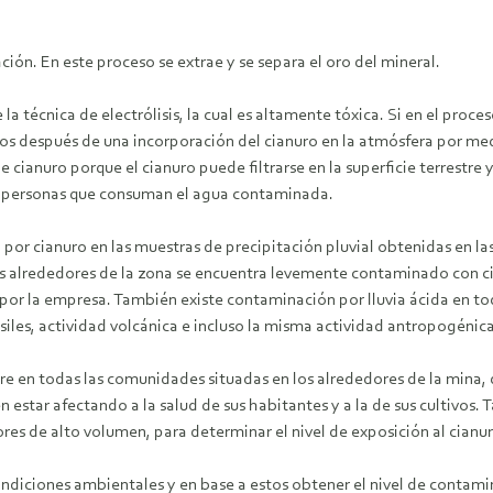
iación. En este proceso se extrae y se separa el oro del mineral.
 técnica de electrólisis, la cual es altamente tóxica. Si en el proces
los después de una incorporación del cianuro en la atmósfera por me
ianuro porque el cianuro puede filtrarse en la superficie terrestre 
s personas que consuman el agua contaminada.
n por cianuro en las muestras de precipitación pluvial obtenidas en 
 los alrededores de la zona se encuentra levemente contaminado con 
or la empresa. También existe contaminación por lluvia ácida en tod
iles, actividad volcánica e incluso la misma actividad antropogénica
 aire en todas las comunidades situadas en los alrededores de la min
star afectando a la salud de sus habitantes y a la de sus cultivos. T
res de alto volumen, para determinar el nivel de exposición al cianur
ndiciones ambientales y en base a estos obtener el nivel de contamina