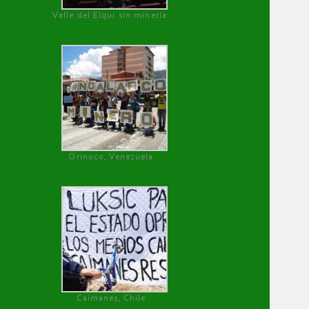
Valle del Elqui sin minería.
Orinoco, Venezuela
Caimanes, Chile