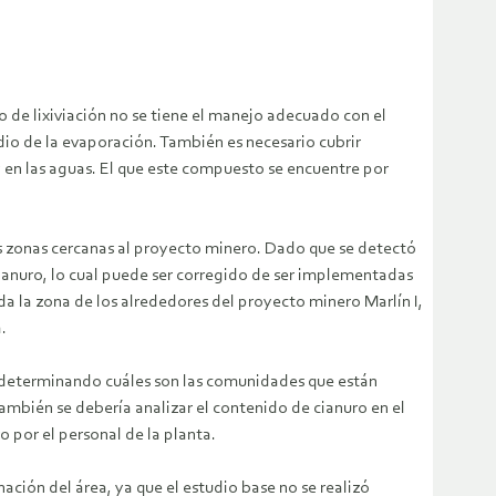
o de lixiviación no se tiene el manejo adecuado con el
dio de la evaporación. También es necesario cubrir
y en las aguas. El que este compuesto se encuentre por
las zonas cercanas al proyecto minero. Dado que se detectó
cianuro, lo cual puede ser corregido de ser implementadas
a la zona de los alrededores del proyecto minero Marlín I,
.
a, determinando cuáles son las comunidades que están
ambién se debería analizar el contenido de cianuro en el
o por el personal de la planta.
ción del área, ya que el estudio base no se realizó