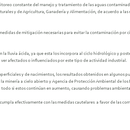
toreo constante del manejo y tratamiento de las aguas contaminada
urales y de Agricultura, Ganadería y Alimentación, de acuerdo a las
 medidas de mitigación necesarias para evitar la contaminación por c
la lluvia ácida, ya que esta los incorpora al ciclo hidrológico y post
er afectados o influenciados por este tipo de actividad industrial.
uperficiales y de nacimientos, los resultados obtenidos en algunos
la minería a cielo abierto y Agencia de Protección Ambiental de los
re todo si estos continúan en aumento, causando problemas ambiental
umpla efectivamente con las medidas cautelares a favor de las com