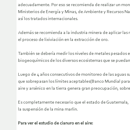
adecuadamente. Por eso se recomienda de realizar un moni
Ministerios de Energía y Minas, de Ambiente y Recursos Nat
así los tratados internacionales.
Además se recomienda a la industria minera de aplicar las
el proceso de lixiviación en la extracción de oro.
También se debería medir los niveles de metales pesados en 
biogeoquímicos de los diversos ecosistemas que se puedan v
Luego de 4 años consecutivos de monitoreo de las aguas s
que sobrepasan los límites aceptables(Banco Mundial para 
aire y arsénico en la tierra genera gran preocupación, sob
Es completamente necesario que el estado de Guatemala, c
la suspensión de la mina marlin.
Para ver el estudio de cianuro en el aire: