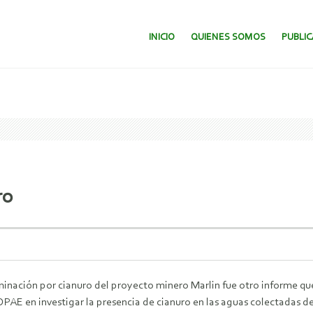
SALTAR AL CONTENIDO.
INICIO
QUIENES SOMOS
PUBLI
ro
inación por cianuro del proyecto minero Marlin fue otro informe que 
PAE en investigar la presencia de cianuro en las aguas colectadas de