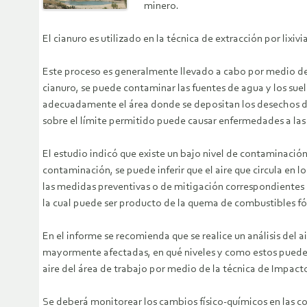
minero.
El cianuro es utilizado en la técnica de extracción por lixiv
Este proceso es generalmente llevado a cabo por medio de la
cianuro, se puede contaminar las fuentes de agua y los sue
adecuadamente el área donde se depositan los desechos de c
sobre el límite permitido puede causar enfermedades a la
El estudio indicó que existe un bajo nivel de contaminació
contaminación, se puede inferir que el aire que circula en
las medidas preventivas o de mitigación correspondientes p
la cual puede ser producto de la quema de combustibles fós
En el informe se recomienda que se realice un análisis del
mayormente afectadas, en qué niveles y como estos pueden e
aire del área de trabajo por medio de la técnica de Impacto
Se deberá monitorear los cambios físico-químicos en las co