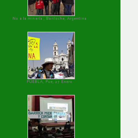
No a la minería , Bariloche, Argentina
PUEBLA, Pue, 27 Enero