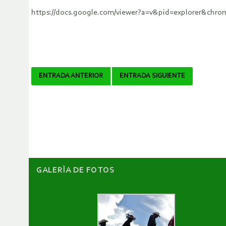
https://docs.google.com/viewer?a=v&pid=explorer&
Navegador
ENTRADA ANTERIOR
ENTRADA SIGUIENTE
de
artículos
GALERÌA DE FOTOS