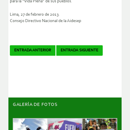
para la “Vida Plena” de sus pueblos.
Lima, 27 de febrero de 2013.
Consejo Directivo Nacional de la Aidesep
Navegador
ENTRADA ANTERIOR
ENTRADA SIGUIENTE
de
artículos
GALERÌA DE FOTOS