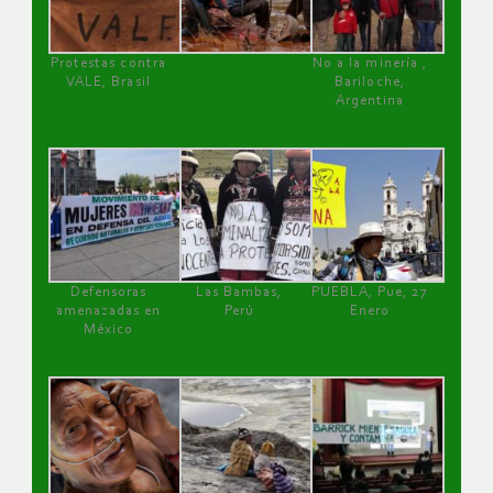
Protestas contra
No a la minería ,
VALE, Brasil
Bariloche,
Argentina
Defensoras
Las Bambas,
PUEBLA, Pue, 27
amenazadas en
Perú
Enero
México