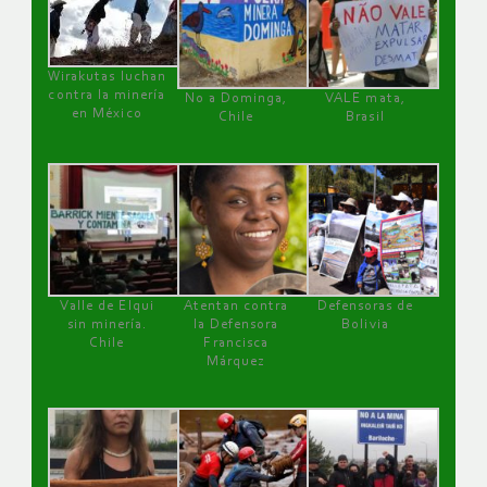
Wirakutas luchan
contra la minería
No a Dominga,
VALE mata,
en México
Chile
Brasil
Valle de Elqui
Atentan contra
Defensoras de
sin minería.
la Defensora
Bolivia
Chile
Francisca
Márquez