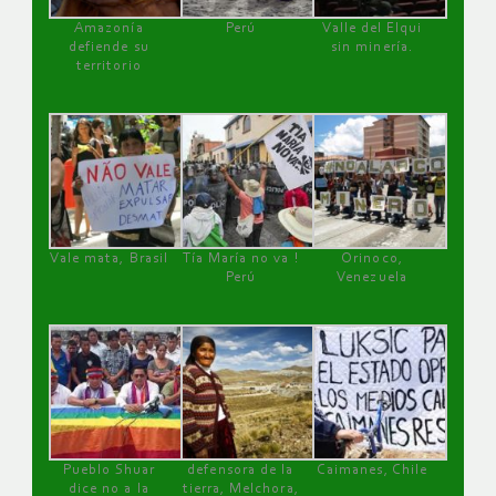
Amazonía
Perú
Valle del Elqui
defiende su
sin minería.
territorio
Vale mata, Brasil
Tía María no va !
Orinoco,
Perú
Venezuela
Pueblo Shuar
defensora de la
Caimanes, Chile
dice no a la
tierra, Melchora,