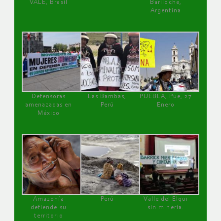
VALE, Brasil
Bariloche,
Argentina
Defensoras
Las Bambas,
PUEBLA, Pue, 27
amenazadas en
Perú
Enero
México
Amazonía
Perú
Valle del Elqui
defiende su
sin minería.
territorio