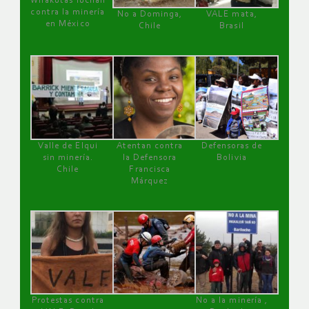
Wirakutas luchan
contra la minería
No a Dominga,
VALE mata,
en México
Chile
Brasil
Valle de Elqui
Atentan contra
Defensoras de
sin minería.
la Defensora
Bolivia
Chile
Francisca
Márquez
Protestas contra
No a la minería ,