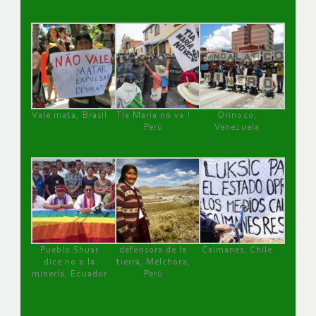
Vale mata, Brasil
Tía María no va !
Orinoco,
Perú
Venezuela
Pueblo Shuar
defensora de la
Caimanes, Chile
dice no a la
tierra, Melchora,
minería, Ecuador
Perú