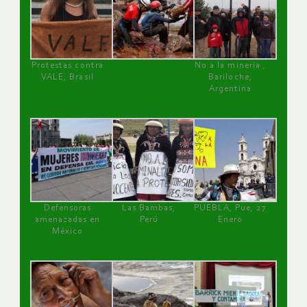
Protestas contra
No a la minería ,
VALE, Brasil
Bariloche,
Argentina
Defensoras
Las Bambas,
PUEBLA, Pue, 27
amenazadas en
Perú
Enero
México