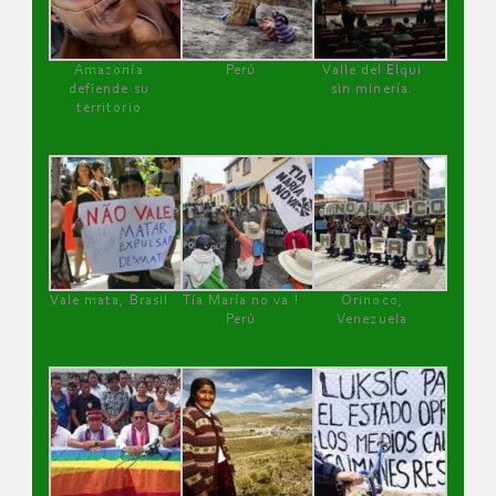
Amazonía
Perú
Valle del Elqui
defiende su
sin minería.
territorio
Vale mata, Brasil
Tía María no va !
Orinoco,
Perú
Venezuela