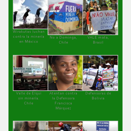
Wirakutas luchan
contra la minería
No a Dominga,
VALE mata,
en México
Chile
Brasil
Valle de Elqui
Atentan contra
Defensoras de
sin minería.
la Defensora
Bolivia
Chile
Francisca
Márquez