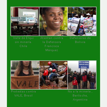
Valle de Elqui
Atentan contra
Defensoras de
sin minería.
la Defensora
Bolivia
Chile
Francisca
Márquez
Protestas contra
No a la minería ,
VALE, Brasil
Bariloche,
Argentina