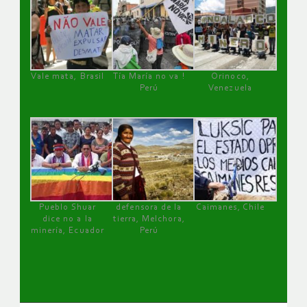
Vale mata, Brasil
Tía María no va !
Orinoco,
Perú
Venezuela
Pueblo Shuar
defensora de la
Caimanes, Chile
dice no a la
tierra, Melchora,
minería, Ecuador
Perú