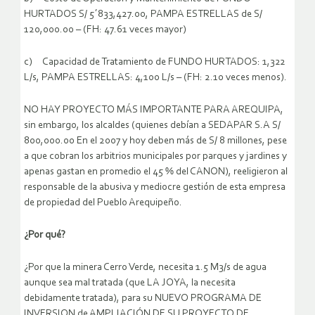
HURTADOS S/ 5´833,427.00, PAMPA ESTRELLAS de S/
120,000.00 – (FH: 47.61 veces mayor)
c) Capacidad de Tratamiento de FUNDO HURTADOS: 1,322
L/s, PAMPA ESTRELLAS: 4,100 L/s – (FH: 2.10 veces menos).
NO HAY PROYECTO MÁS IMPORTANTE PARA AREQUIPA,
sin embargo, los alcaldes (quienes debían a SEDAPAR S.A S/
800,000.00 En el 2007 y hoy deben más de S/ 8 millones, pese
a que cobran los arbitrios municipales por parques y jardines y
apenas gastan en promedio el 45 % del CANON), reeligieron al
responsable de la abusiva y mediocre gestión de esta empresa
de propiedad del Pueblo Arequipeño.
¿Por qué?
¿Por que la minera Cerro Verde, necesita 1.5 M3/s de agua
aunque sea mal tratada (que LA JOYA, la necesita
debidamente tratada), para su NUEVO PROGRAMA DE
INVERSION de AMPLIACIÓN DE SU PROYECTO DE