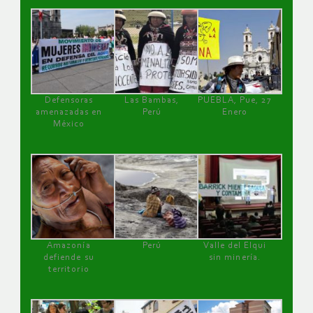
Defensoras
Las Bambas,
PUEBLA, Pue, 27
amenazadas en
Perú
Enero
México
Amazonía
Perú
Valle del Elqui
defiende su
sin minería.
territorio