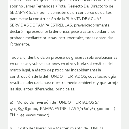
Jesús Fernández quien a cargo de la Denuncia en contra de su
sobrino James Fernández (Pdte. Reelecto Del Directorio de
SEDAPAR S.A.), por la comisión de un concurso de delitos
para evitar la construcción de la PLANTA DE AGUAS
SERVIDAS DE PAMPA ESTRELLAS, prevaricadoramente
declaró improcedente la denuncia, pese a estar debidamente
probada mediante pruebas instrumentales, todas obtenidas
lícitamente.
Todo ello, dentro de un proceso de groseras sobrevaluaciones
en un caso y sub valuaciones en otro y burla sistemática del
marco legal, a efecto de patrocinar indebidamente la
construcción de la del FUNDO HURTADOS, cuya tecnología
resulta inadecuada para nuestro medio ambiente, y que arroja
las siguientes diferencias, principales:
a) Monto de Inversión de FUNDO HURTADOS S/
410,857,830.00, PAMPA ESTRELLAS S/ 160´761,500.00 – (
FH: 1.55 veces mayor)
b) Costo de Operación y Mantenimiento de FUNDO