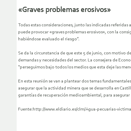
«Graves problemas erosivos»
Todas estas consideraciones, junto las indicadas referidas 
puede provocar «graves problemas erosivos», con la consigu
habiéndose evaluado el riesgo”.
Se da la circunstancia de que este 5 de junio, con motivo 
demandas y necesidades del sector. La consejera de Econom
“perseguimos bajo todos los medios que esta deje las menore
En esta reunión se van a plantear dos temas fundamentales:
asegurar que la actividad minera que se desarrolla en Cast
garantías de recuperación medioambiental, para asegurar q
Fuente:http://www.eldiario.es/clm/Agua-pecuarias-victim