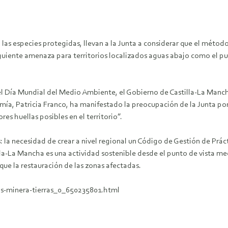
a las especies protegidas, llevan a la Junta a considerar que el méto
iente amenaza para territorios localizados aguas abajo como el pueb
del Día Mundial del Medio Ambiente, el Gobierno de Castilla-La Manc
ía, Patricia Franco, ha manifestado la preocupación de la Junta por
s huellas posibles en el territorio”.
 la necesidad de crear a nivel regional un Código de Gestión de Prác
illa-La Mancha es una actividad sostenible desde el punto de vista m
ue la restauración de las zonas afectadas.
as-minera-tierras_0_650235801.html