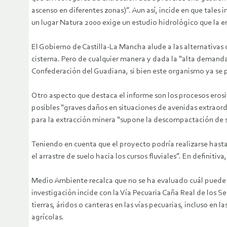
ascenso en diferentes zonas)”. Aun así, incide en que tales
un lugar Natura 2000 exige un estudio hidrológico que la em
El Gobierno de Castilla-La Mancha alude a las alternativas
cisterna. Pero de cualquier manera y dada la “alta demanda
Confederación del Guadiana, si bien este organismo ya se 
Otro aspecto que destaca el informe son los procesos erosi
posibles “graves daños en situaciones de avenidas extraord
para la extracción minera “supone la descompactación de s
Teniendo en cuenta que el proyecto podría realizarse hasta 
el arrastre de suelo hacia los cursos fluviales”. En definitiv
Medio Ambiente recalca que no se ha evaluado cuál puede ser
investigación incide con la Vía Pecuaria Caña Real de los 
tierras, áridos o canteras en las vías pecuarias, incluso en
agrícolas.