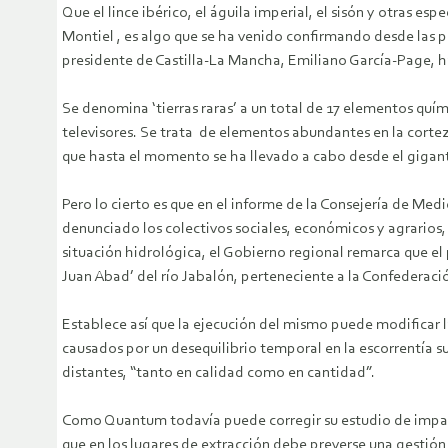
Que el lince ibérico, el águila imperial, el sisón y otras e
Montiel , es algo que se ha venido confirmando desde las p
presidente de Castilla-La Mancha, Emiliano García-Page, 
Se denomina ‘tierras raras’ a un total de 17 elementos quím
televisores. Se trata de elementos abundantes en la corte
que hasta el momento se ha llevado a cabo desde el gigant
Pero lo cierto es que en el informe de la Consejería de Me
denunciado los colectivos sociales, económicos y agrarios, y
situación hidrológica, el Gobierno regional remarca que el
Juan Abad’ del río Jabalón, perteneciente a la Confederaci
Establece así que la ejecución del mismo puede modificar l
causados por un desequilibrio temporal en la escorrentía su
distantes, “tanto en calidad como en cantidad”.
Como Quantum todavía puede corregir su estudio de impact
que en los lugares de extracción debe preverse una gestión 