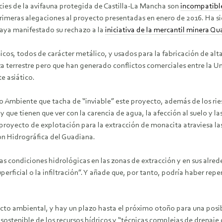
species de la avifauna protegida de Castilla-La Mancha son
incompatible
rimeras alegaciones al proyecto presentadas en enero de 2016. Ha si
haya manifestado su rechazo a la
iniciativa de la mercantil minera Q
icos, todos de carácter metálico, y usados para la fabricación de al
za terrestre pero que han generado conflictos comerciales entre la U
e asiático.
dio Ambiente que tacha de “inviable” este proyecto, además de los ri
 que tienen que ver con la carencia de agua, la afección al suelo y la
 proyecto de explotación para la extracción de monacita atraviesa la
ón Hidrográfica del Guadiana.
as condiciones hidrológicas en las zonas de extracción y en sus alred
perficial o la infiltración”. Y añade que, por tanto, podría haber r
o ambiental, y hay un plazo hasta el próximo otoño para una posib
sostenible de los recursos hídricos y “técnicas complejas de drenaje 