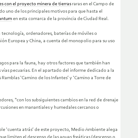
s con el proyecto minera de tierras
raras en el Campo de
do uno de los principales motivos para que hasta el
uantum
en esta comarca de la provincia de Ciudad Real.
ta tecnología, ordenadores, baterías de móviles o
nión Europea y China, a cuenta del monopolio para su uso
esgos para la fauna, hay otros factores que también han
s vías pecuarias. En el apartado del informe dedicado a la
s Ramblas ‘Camino de los Infantes’ y ‘Camino a Torre de
edores, “con los subsiguientes cambios en la red de drenaje
epercusiones en manantiales y humedales cercanos o
le ‘cuenta atrás’ de este proyecto, Medio Ambiente alega
que limiten el descenso de las aguas freáticas (descenso o