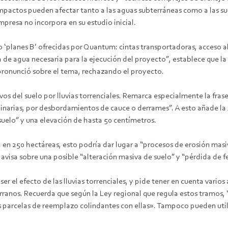
 impactos pueden afectar tanto a las aguas subterráneas como a las su
presa no incorpora en su estudio inicial.
 o ‘planes B’ ofrecidas por Quantum: cintas transportadoras, acceso 
 de agua necesaria para la ejecución del proyecto”, establece que la
pronunció sobre el tema, rechazando el proyecto.
vos del suelo por lluvias torrenciales. Remarca especialmente la fr
inarias, por desbordamientos de cauce o derrames”. A esto añade la J
uelo” y una elevación de hasta 50 centímetros.
en 250 hectáreas, esto podría dar lugar a “procesos de erosión masivo
a, avisa sobre una posible “alteración masiva de suelo” y “pérdida de fe
 el efecto de las lluvias torrenciales, y pide tener en cuenta vario
Serranos. Recuerda que según la Ley regional que regula estos tramos
 las parcelas de reemplazo colindantes con ellas». Tampoco pueden util