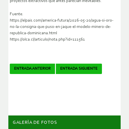
proyectos extractivos que antes parecían inevitables.
Fuente:
https://elpais.com/america-futura/2026-05-20/agua-si-oro-
no-la-consigna-que-puso-en-jaque-el-modelo-minero-de-
republica-dominicana.html
https://olca.cl/articulo/nota.php?id=111561
Navegador
ENTRADA ANTERIOR
ENTRADA SIGUIENTE
de
artículos
GALERÌA DE FOTOS