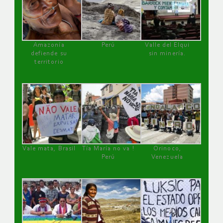
Amazonía
Perú
Valle del Elqui
defiende su
sin minería.
territorio
Vale mata, Brasil
Tía María no va !
Orinoco,
Perú
Venezuela