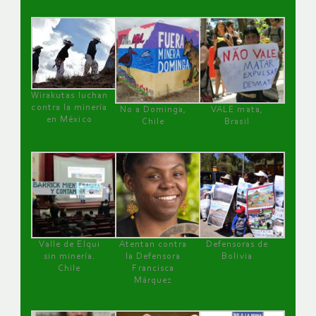
Wirakutas luchan
contra la minería
No a Dominga,
VALE mata,
en México
Chile
Brasil
Valle de Elqui
Atentan contra
Defensoras de
sin minería.
la Defensora
Bolivia
Chile
Francisca
Márquez