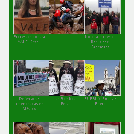
Protestas contra
No a la minería ,
VALE, Brasil
Bariloche,
Argentina
Defensoras
Las Bambas,
PUEBLA, Pue, 27
amenazadas en
Perú
Enero
México