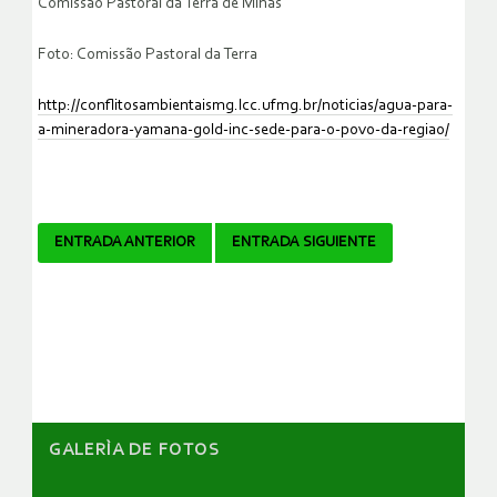
Comissão Pastoral da Terra de Minas
Foto: Comissão Pastoral da Terra
http://conflitosambientaismg.lcc.ufmg.br/noticias/agua-para-
a-mineradora-yamana-gold-inc-sede-para-o-povo-da-regiao/
Navegador
ENTRADA ANTERIOR
ENTRADA SIGUIENTE
de
artículos
GALERÌA DE FOTOS