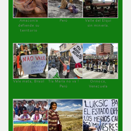
Amazonía
Perú
Valle del Elqui
defiende su
sin minería.
territorio
Vale mata, Brasil
Tía María no va !
Orinoco,
Perú
Venezuela