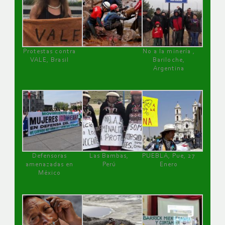
Protestas contra
No a la minería ,
VALE, Brasil
Bariloche,
Argentina
Defensoras
Las Bambas,
PUEBLA, Pue, 27
amenazadas en
Perú
Enero
México