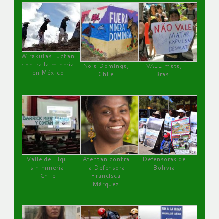
Wirakutas luchan
contra la minería
No a Dominga,
VALE mata,
en México
Chile
Brasil
Valle de Elqui
Atentan contra
Defensoras de
sin minería.
la Defensora
Bolivia
Chile
Francisca
Márquez