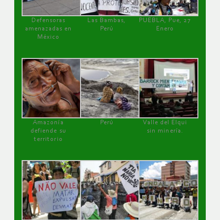
Defensoras
Las Bambas,
PUEBLA, Pue, 27
amenazadas en
Perú
Enero
México
Amazonía
Perú
Valle del Elqui
defiende su
sin minería.
territorio