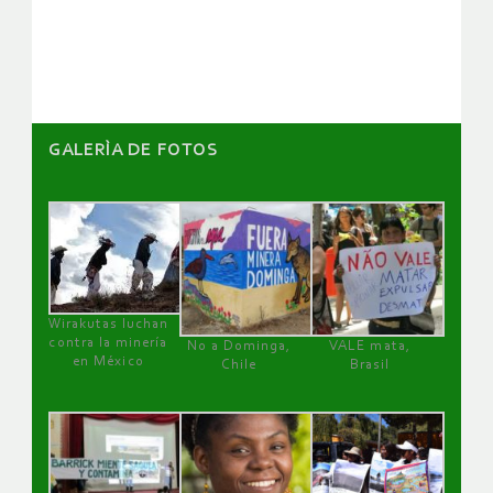
artículos
GALERÌA DE FOTOS
Wirakutas luchan
contra la minería
No a Dominga,
VALE mata,
en México
Chile
Brasil