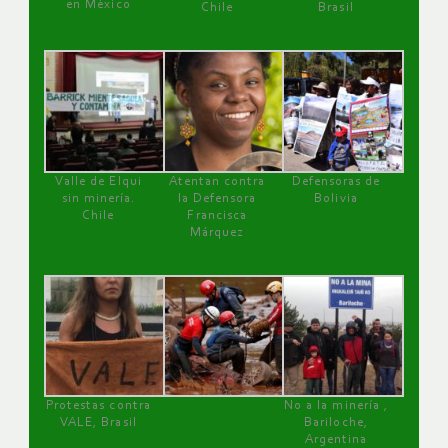
en México
Chile
Brasil
Valle de Elqui
Atentan contra
Defensoras de
sin minería.
la Defensora
Bolivia
Chile
Francisca
Márquez
Protestas contra
No a la minería ,
VALE, Brasil
Bariloche,
Argentina