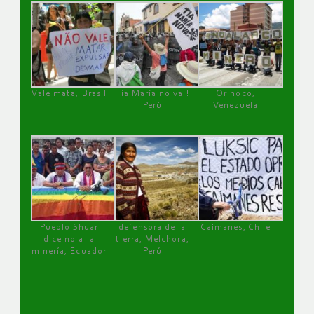
Vale mata, Brasil
Tía María no va !
Orinoco,
Perú
Venezuela
Pueblo Shuar
defensora de la
Caimanes, Chile
dice no a la
tierra, Melchora,
minería, Ecuador
Perú