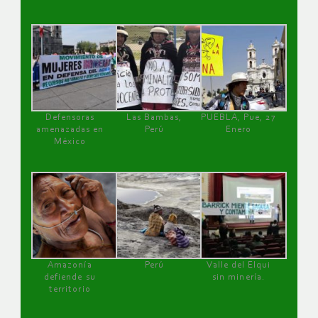
Defensoras
Las Bambas,
PUEBLA, Pue, 27
amenazadas en
Perú
Enero
México
Amazonía
Perú
Valle del Elqui
defiende su
sin minería.
territorio