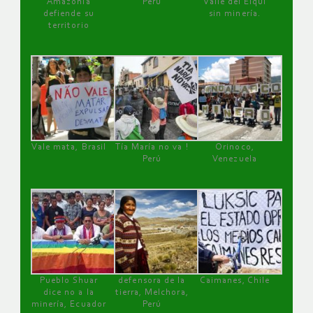
Amazonía
Perú
Valle del Elqui
defiende su
sin minería.
territorio
Vale mata, Brasil
Tía María no va !
Orinoco,
Perú
Venezuela
Pueblo Shuar
defensora de la
Caimanes, Chile
dice no a la
tierra, Melchora,
minería, Ecuador
Perú