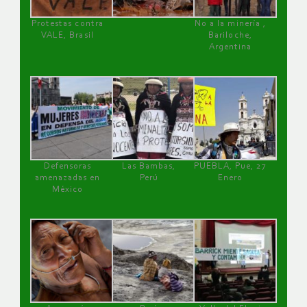
Protestas contra
No a la minería ,
VALE, Brasil
Bariloche,
Argentina
Defensoras
Las Bambas,
PUEBLA, Pue, 27
amenazadas en
Perú
Enero
México