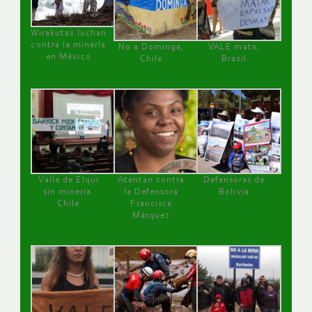
Wirakutas luchan
contra la minería
No a Dominga,
VALE mata,
en México
Chile
Brasil
Valle de Elqui
Atentan contra
Defensoras de
sin minería.
la Defensora
Bolivia
Chile
Francisca
Márquez