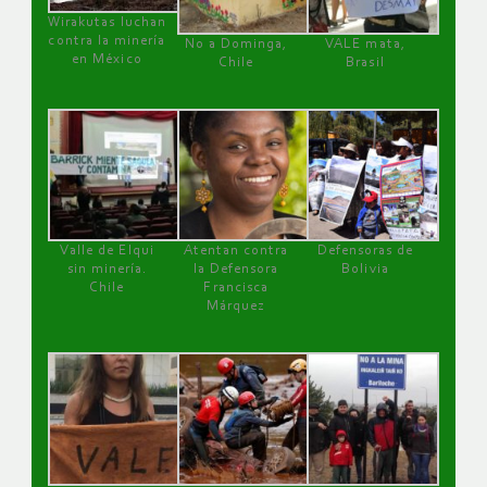
Wirakutas luchan
contra la minería
No a Dominga,
VALE mata,
en México
Chile
Brasil
Valle de Elqui
Atentan contra
Defensoras de
sin minería.
la Defensora
Bolivia
Chile
Francisca
Márquez