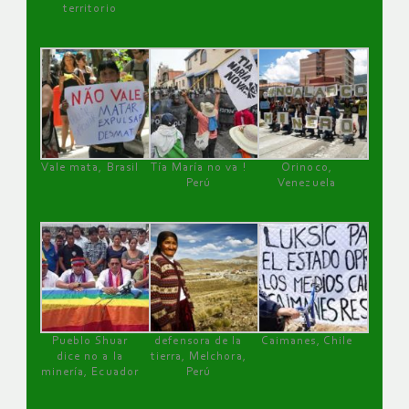
territorio
Vale mata, Brasil
Tía María no va !
Orinoco,
Perú
Venezuela
Pueblo Shuar
defensora de la
Caimanes, Chile
dice no a la
tierra, Melchora,
minería, Ecuador
Perú