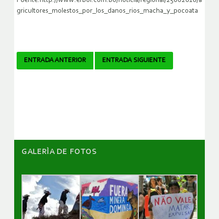
Fuente:http://www.erbol.com.bo/noticia/regional/25062018/a
gricultores_molestos_por_los_danos_rios_macha_y_pocoata
Navegador
ENTRADA ANTERIOR
ENTRADA SIGUIENTE
de
artículos
GALERÌA DE FOTOS