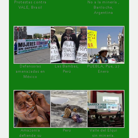
Protestas contra
No a la minería ,
VALE, Brasil
Bariloche,
Argentina
Defensoras
Las Bambas,
PUEBLA, Pue, 27
amenazadas en
Perú
Enero
México
Amazonía
Perú
Valle del Elqui
defiende su
sin minería.