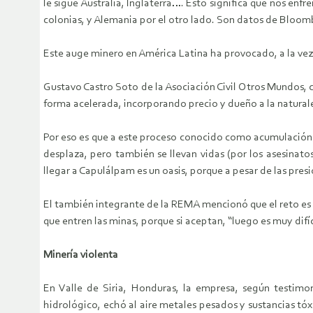
le sigue Australia, Inglaterra…. Esto significa que nos enfr
colonias, y Alemania por el otro lado. Son datos de Bloom
Este auge minero en América Latina ha provocado, a la vez,
Gustavo Castro Soto de la Asociación Civil Otros Mundos, c
forma acelerada, incorporando precio y dueño a la naturalez
Por eso es que a este proceso conocido como acumulación po
desplaza, pero también se llevan vidas (por los asesinat
llegar a Capulálpam es un oasis, porque a pesar de las pres
El también integrante de la REMA mencionó que el reto es c
que entren las minas, porque si aceptan, “luego es muy difíc
Minería violenta
En Valle de Siria, Honduras, la empresa, según testimo
hidrológico, echó al aire metales pesados y sustancias tóxi