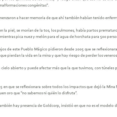
s malformaciones congénitas”.
menzaron a hacer memoria de que ahí también habían tenido enferm
 la piel, se morían de la tos, los pulmones, había partos prematur
n, mientras pica nuez y melón para el agua de horchata para 500 perso
iejos de este Pueblo Mágico pidieron desde 2005 que se reflexionar
ue pierdan la vida en la mina y que hay riesgo de perder los veneros
 cielo abierto y puede afectar más que la que tuvimos, con túneles
 en que se reflexionara sobre todos los impactos que dejó la Mina 
uen oro que “no sabemos ni quién lo disfruta”.
bién hay presencia de Goldcorp, insistió en que no es el modelo de