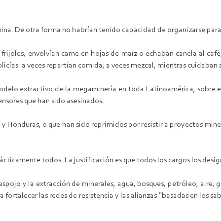
na. De otra forma no habrían tenido capacidad de organizarse para 
rijoles, envolvían carne en hojas de maíz o echaban canela al café, 
policías: a veces repartían comida, a veces mezcal, mientras cuidaban 
odelo extractivo de la megaminería en toda Latinoamérica, sobre el
efensores que han sido asesinados.
y Honduras, o que han sido reprimidos por resistir a proyectos minero
cticamente todos. La justificación es que todos los cargos los design
pojo y la extracción de minerales, agua, bosques, petróleo, aire, g
rtalecer las redes de resistencia y las alianzas “basadas en los sabe