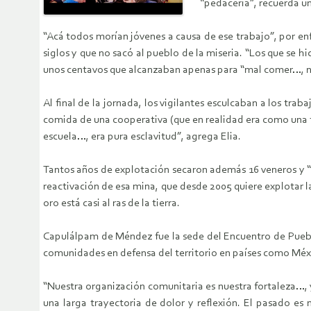
“pedacería”, recuerda u
“Acá todos morían jóvenes a causa de ese trabajo”, por enf
siglos y que no sacó al pueblo de la miseria. “Los que se h
unos centavos que alcanzaban apenas para “mal comer…, no
Al final de la jornada, los vigilantes esculcaban a los t
comida de una cooperativa (que en realidad era como una ti
escuela…, era pura esclavitud”, agrega Elia.
Tantos años de explotación secaron además 16 veneros y “t
reactivación de esa mina, que desde 2005 quiere explotar
oro está casi al ras de la tierra.
Capulálpam de Méndez fue la sede del Encuentro de Pueblos
comunidades en defensa del territorio en países como Méx
“Nuestra organización comunitaria es nuestra fortaleza…,
una larga trayectoria de dolor y reflexión. El pasado es