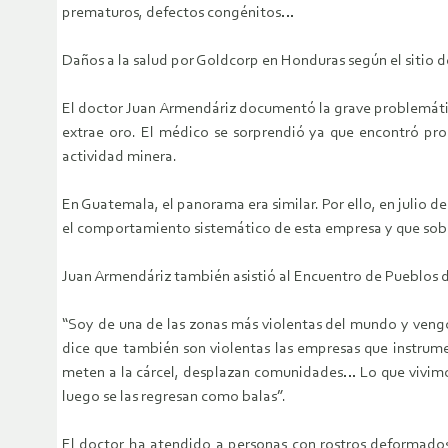
prematuros, defectos congénitos…
Daños a la salud por Goldcorp en Honduras según el sitio d
El doctor Juan Armendáriz documentó la grave problemátic
extrae oro. El médico se sorprendió ya que encontró pr
actividad minera.
En Guatemala, el panorama era similar. Por ello, en julio d
el comportamiento sistemático de esta empresa y que sobre
Juan Armendáriz también asistió al Encuentro de Pueblos 
“Soy de una de las zonas más violentas del mundo y vengo
dice que también son violentas las empresas que instrumen
meten a la cárcel, desplazan comunidades… Lo que vivimos
luego se las regresan como balas”.
El doctor ha atendido a personas con rostros deformados