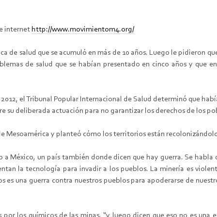
e internet
http://www.movimientom4.org/
a de salud que se acumuló en más de 10 años. Luego le pidieron que 
oblemas de salud que se habían presentado en cinco años y que 
e 2012, el Tribunal Popular Internacional de Salud determinó que habí
 su deliberada actuación para no garantizar los derechos de los po
de Mesoamérica y planteó cómo los territorios están recolonizándolo
 a México, un país también donde dicen que hay guerra. Se habla de 
tan la tecnología para invadir a los pueblos. La minería es violent
 es una guerra contra nuestros pueblos para apoderarse de nuestros
 por los químicos de las minas, “y luego dicen que eso no es una