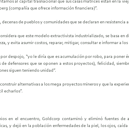
entamos al capital trasnacional que sus casas matrices están en la vie
berg (compañía que ofrece información financiera)”.
 decenas de pueblos y comunidades que se declaran en resistencia al 
onsidera que este modelo extractivista industrializado, se basa en 
a, y evita asumir costos, reparar, mitigar, consultar e informar a los
r despojo, “yo le diría que es acumulación por robo, para poner énfa
os de defensores que se oponen a estos proyectos), felicidad, si
iones siguen teniendo unidad”.
onstruir alternativas a los mega proyectos mineros y que la experie
il echarlos”.
nios en el encuentro, Goldcorp contaminó y eliminó fuentes de a
cas, y dejó en la población enfermedades de la piel, los ojos, caída 