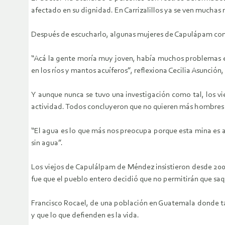
afectado en su dignidad. En Carrizalillos ya se ven mucha
Después de escucharlo, algunas mujeres de Capulápam co
“Acá la gente moría muy joven, había muchos problemas en
en los ríos y mantos acuíferos”, reflexiona Cecilia Asunció
Y aunque nunca se tuvo una investigación como tal, los v
actividad. Todos concluyeron que no quieren más hombres q
“El agua es lo que más nos preocupa porque esta mina es a
sin agua”.
Los viejos de Capulálpam de Méndez insistieron desde 2005
fue que el pueblo entero decidió que no permitirán que saq
Francisco Rocael, de una población en Guatemala donde tam
y que lo que defienden es la vida.