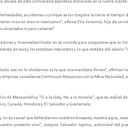
na abuela de esta comunidad zapoteca enclavada en la Sierra Juárez
ermedades, accidentes o porque se los tragaba la tierra al tiempo d
icieron ricos no eran ni mexicanos”, afirma Elia Arreorúa, hija de un
 alcanzaba ni para calzarse”.
rabajadores y husmeaban hasta en su comida para asegurarse que su t
enda de raya), les restaban impuestos y lo que restaba del salario 
odo eso no lo olvidamos es lo que nos mantiene firmes”, afirman las
 la empresa canadiense Continuum Resources con la Mina Natividad, e
 de Mesoamérica “Sí a la vida, No a la minería”, que se realizó del
ico, Canadá, Honduras, El Salvador y Guatemala.
 y no es casual que defendamos nuestros bosques, nuestra agua, nues
 nuestro presente vivo”, asegura Salvador Aquino, autoridad del p