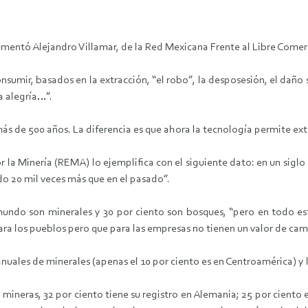
mentó Alejandro Villamar, de la Red Mexicana Frente al Libre Comerc
onsumir, basados en la extracción, “el robo”, la desposesión, el dañ
la alegría…”.
 más de 500 años. La diferencia es que ahora la tecnología permite ex
la Minería (REMA) lo ejemplifica con el siguiente dato: en un siglo 
o 20 mil veces más que en el pasado”.
mundo son minerales y 30 por ciento son bosques, “pero en todo est
ara los pueblos pero que para las empresas no tienen un valor de cam
nuales de minerales (apenas el 10 por ciento es en Centroamérica) y
ineras, 32 por ciento tiene su registro en Alemania; 25 por ciento 