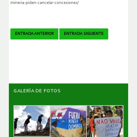
mineria-piden-cancelar-concesiones/
Navegador
ENTRADA ANTERIOR
ENTRADA SIGUIENTE
de
artículos
GALERÌA DE FOTOS