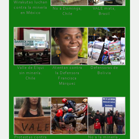
Wirakutas luchan
contra la minería
No a Dominga,
VALE mata,
en México
Chile
Brasil
Valle de Elqui
Atentan contra
Defensoras de
sin minería.
la Defensora
Bolivia
Chile
Francisca
Márquez
Protestas contra
No a la minería ,