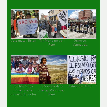
Vale mata, Brasil
Tía María no va !
Orinoco,
Perú
Venezuela
Pueblo Shuar
defensora de la
Caimanes, Chile
dice no a la
tierra, Melchora,
minería, Ecuador
Perú