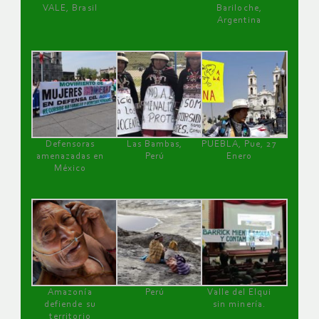
VALE, Brasil
Bariloche,
Argentina
Defensoras
Las Bambas,
PUEBLA, Pue, 27
amenazadas en
Perú
Enero
México
Amazonía
Perú
Valle del Elqui
defiende su
sin minería.
territorio