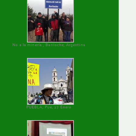
No a la minería , Bariloche, Argentina
PUEBLA, Pue, 27 Enero