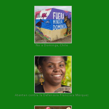
No a Dominga, Chile
Atentan contra la Defensora Francisca Márquez