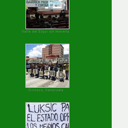
Valle del Elqui sin minería.
Orinoco, Venezuela