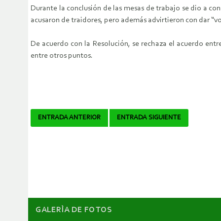
Durante la conclusión de las mesas de trabajo se dio a con
acusaron de traidores, pero además advirtieron con dar “v
De acuerdo con la Resolución, se rechaza el acuerdo entr
entre otros puntos.
Navegador
ENTRADA ANTERIOR
ENTRADA SIGUIENTE
de
artículos
GALERÌA DE FOTOS