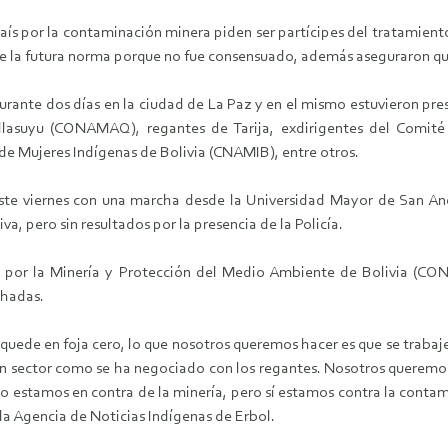
aís por la contaminación minera piden ser partícipes del tratamient
e la futura norma porque no fue consensuado, además aseguraron que
durante dos días en la ciudad de La Paz y en el mismo estuvieron pr
llasuyu (CONAMAQ), regantes de Tarija, exdirigentes del Comité 
e Mujeres Indígenas de Bolivia (CNAMIB), entre otros.
ste viernes con una marcha desde la Universidad Mayor de San An
a, pero sin resultados por la presencia de la Policía.
os por la Minería y Protección del Medio Ambiente de Bolivia (
chadas.
uede en foja cero, lo que nosotros queremos hacer es que se trabaje
un sector como se ha negociado con los regantes. Nosotros queremos 
o estamos en contra de la minería, pero sí estamos contra la contam
la Agencia de Noticias Indígenas de Erbol.