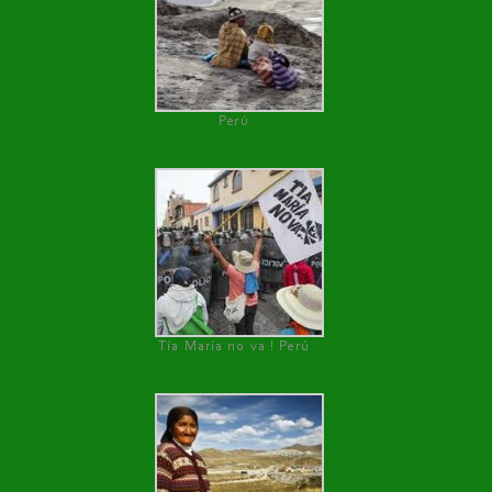
Perú
Tía María no va ! Perú