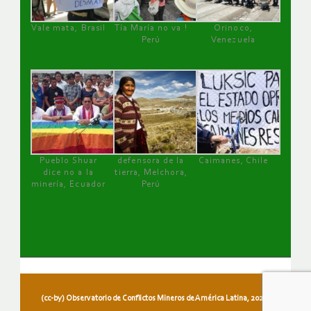
Vale mata, Brasil
Tía María no va !
Orinoco,
Perú
Venezuela
Pueblo Shuar
defensora de la
Caimanes, Chile
dice no a la
tierra, Melchora,
minería, Ecuador
Perú
(cc-by) Observatorio de Conflictos Mineros de América Latina, 2026