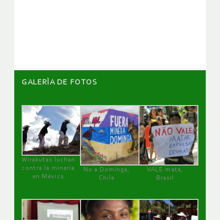
de
artículos
GALERÌA DE FOTOS
Wirakutas luchan
contra la minería
No a Dominga,
VALE mata,
en México
Chile
Brasil