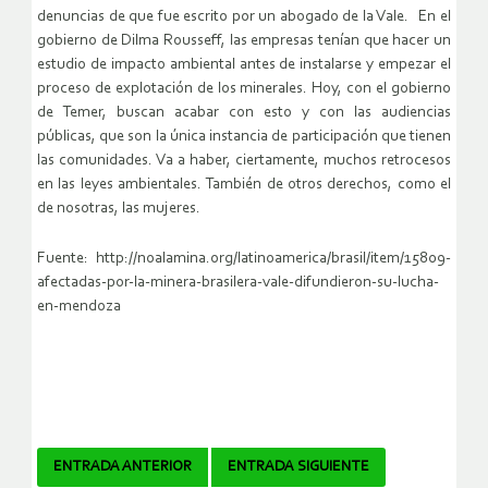
denuncias de que fue escrito por un abogado de la Vale. En el
gobierno de Dilma Rousseff, las empresas tenían que hacer un
estudio de impacto ambiental antes de instalarse y empezar el
proceso de explotación de los minerales. Hoy, con el gobierno
de Temer, buscan acabar con esto y con las audiencias
públicas, que son la única instancia de participación que tienen
las comunidades. Va a haber, ciertamente, muchos retrocesos
en las leyes ambientales. También de otros derechos, como el
de nosotras, las mujeres.
Fuente: http://noalamina.org/latinoamerica/brasil/item/15809-
afectadas-por-la-minera-brasilera-vale-difundieron-su-lucha-
en-mendoza
Navegador
ENTRADA ANTERIOR
ENTRADA SIGUIENTE