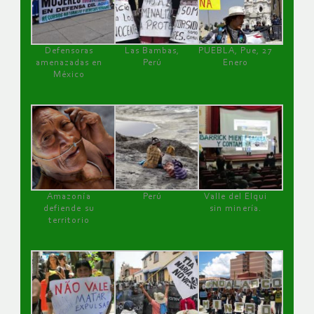
Defensoras
Las Bambas,
PUEBLA, Pue, 27
amenazadas en
Perú
Enero
México
Amazonía
Perú
Valle del Elqui
defiende su
sin minería.
territorio