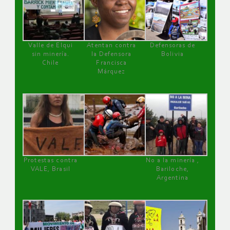
Valle de Elqui
Atentan contra
Defensoras de
sin minería.
la Defensora
Bolivia
Chile
Francisca
Márquez
Protestas contra
No a la minería ,
VALE, Brasil
Bariloche,
Argentina