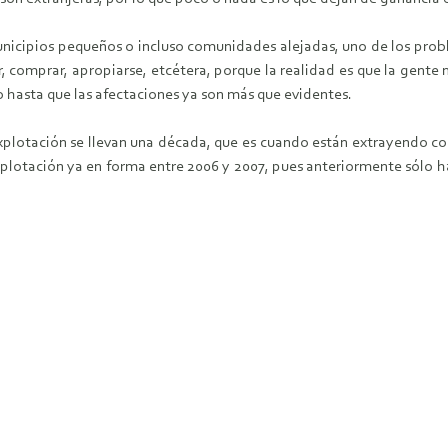
cipios pequeños o incluso comunidades alejadas, uno de los proble
, comprar, apropiarse, etcétera, porque la realidad es que la gente n
 hasta que las afectaciones ya son más que evidentes.
xplotación se llevan una década, que es cuando están extrayendo com
plotación ya en forma entre 2006 y 2007, pues anteriormente sólo hab