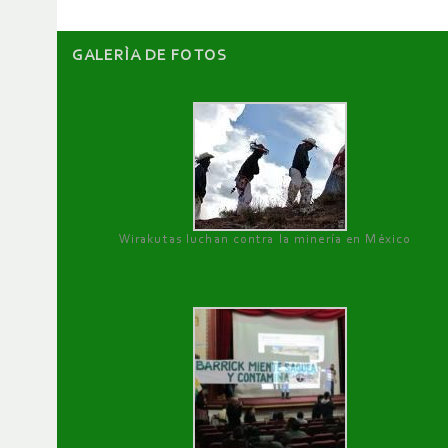
GALERÌA DE FOTOS
Wirakutas luchan contra la minería en México