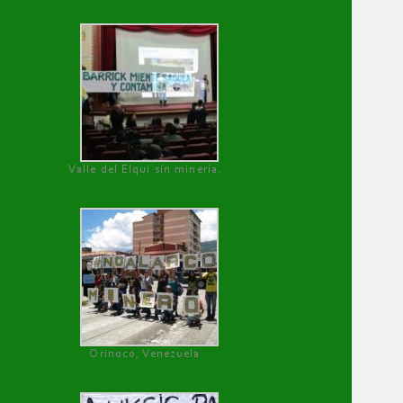
Valle del Elqui sin minería.
Orinoco, Venezuela