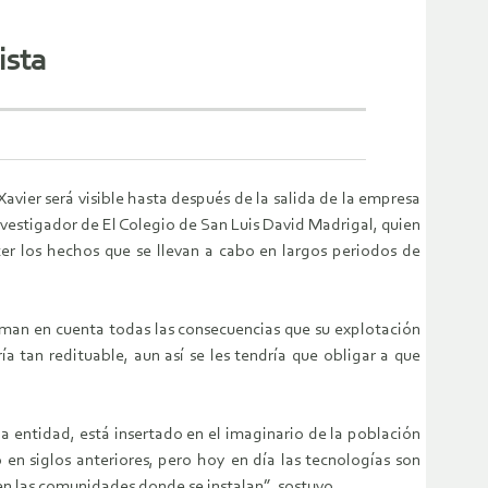
ista
avier será visible hasta después de la salida de la empresa
nvestigador de El Colegio de San Luis David Madrigal, quien
er los hechos que se llevan a cabo en largos periodos de
man en cuenta todas las consecuencias que su explotación
a tan redituable, aun así se les tendría que obligar a que
a entidad, está insertado en el imaginario de la población
 en siglos anteriores, pero hoy en día las tecnologías son
en las comunidades donde se instalan”, sostuvo.