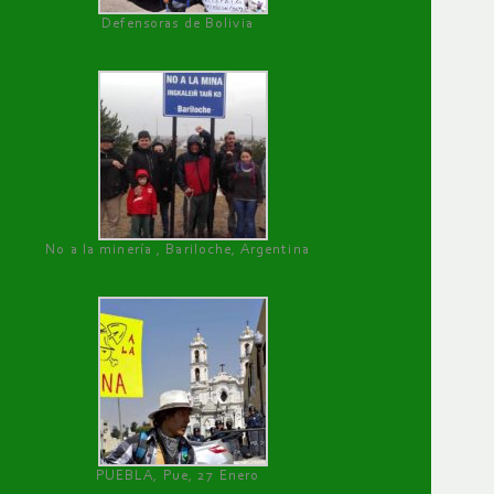
Defensoras de Bolivia
No a la minería , Bariloche, Argentina
PUEBLA, Pue, 27 Enero