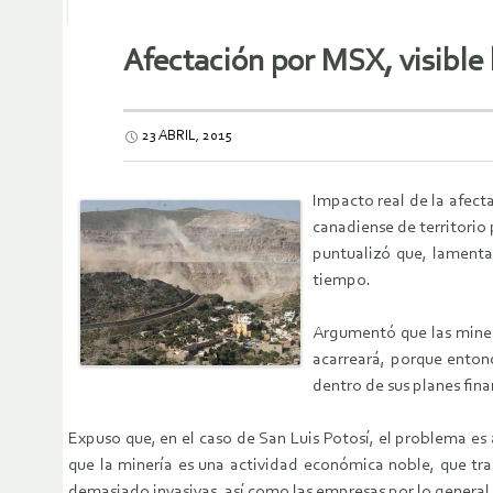
Afectación por MSX, visible 
23 ABRIL, 2015
Impacto real de la afect
canadiense de territorio
puntualizó que, lamenta
tiempo.
Argumentó que las miner
acarreará, porque entonc
dentro de sus planes fina
Expuso que, en el caso de San Luis Potosí, el problema es
que la minería es una actividad económica noble, que trae
demasiado invasivas, así como las empresas por lo general 