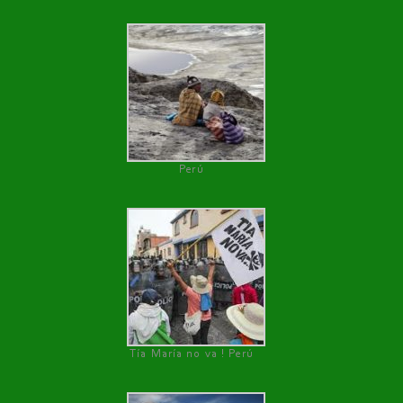
Perú
Tía María no va ! Perú