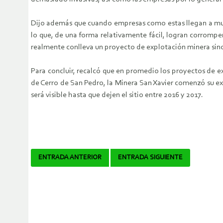
Dijo además que cuando empresas como estas llegan a muni
lo que, de una forma relativamente fácil, logran corromper
realmente conlleva un proyecto de explotación minera sino
Para concluir, recalcó que en promedio los proyectos de e
de Cerro de San Pedro, la Minera San Xavier comenzó su ex
será visible hasta que dejen el sitio entre 2016 y 2017.
Navegador
ENTRADA ANTERIOR
ENTRADA SIGUIENTE
de
artículos