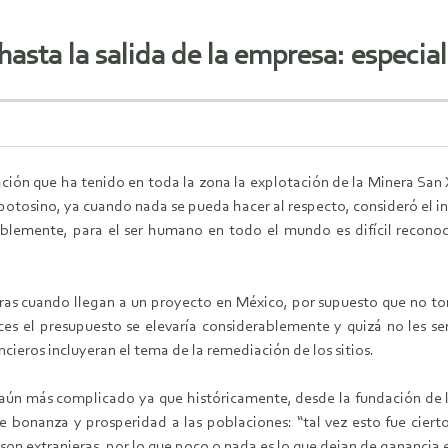
hasta la salida de la empresa: especial
ación que ha tenido en toda la zona la explotación de la Minera San X
 potosino, ya cuando nada se pueda hacer al respecto, consideró el i
blemente, para el ser humano en todo el mundo es difícil reconoc
as cuando llegan a un proyecto en México, por supuesto que no to
es el presupuesto se elevaría considerablemente y quizá no les serí
ncieros incluyeran el tema de la remediación de los sitios.
 aún más complicado ya que históricamente, desde la fundación de l
 bonanza y prosperidad a las poblaciones: “tal vez esto fue cierto
son extranjeras, por lo que poco o nada es lo que dejan de ganancia 