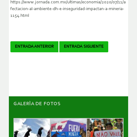
https://www.jornada.com.mx/ultimas/economia/2020/07/11/a
fectacion-al-ambiente-dh-e-inseguridad-impactan-a-mineria-
1154.html
Navegador
ENTRADA ANTERIOR
ENTRADA SIGUIENTE
de
artículos
GALERÌA DE FOTOS