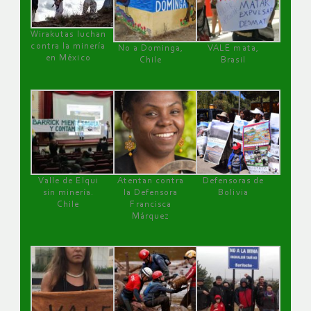
Wirakutas luchan
contra la minería
No a Dominga,
VALE mata,
en México
Chile
Brasil
Valle de Elqui
Atentan contra
Defensoras de
sin minería.
la Defensora
Bolivia
Chile
Francisca
Márquez