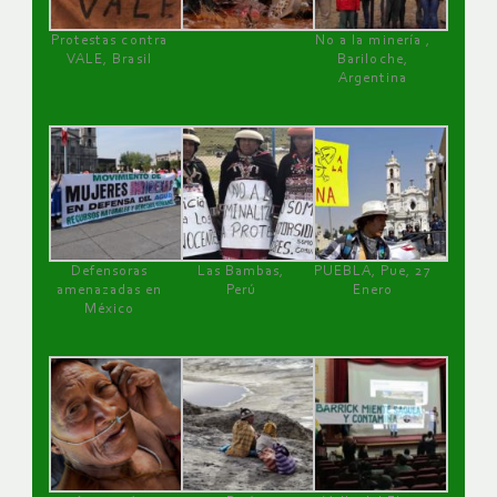
Protestas contra
No a la minería ,
VALE, Brasil
Bariloche,
Argentina
Defensoras
Las Bambas,
PUEBLA, Pue, 27
amenazadas en
Perú
Enero
México