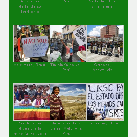
Amazonía
Perú
Valle del Elqui
defiende su
sin minería.
territorio
Vale mata, Brasil
Tía María no va !
Orinoco,
Perú
Venezuela
Pueblo Shuar
defensora de la
Caimanes, Chile
dice no a la
tierra, Melchora,
minería, Ecuador
Perú