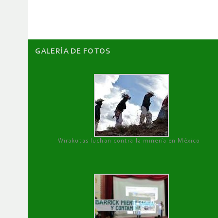
artículos
GALERÌA DE FOTOS
Wirakutas luchan contra la minería en México