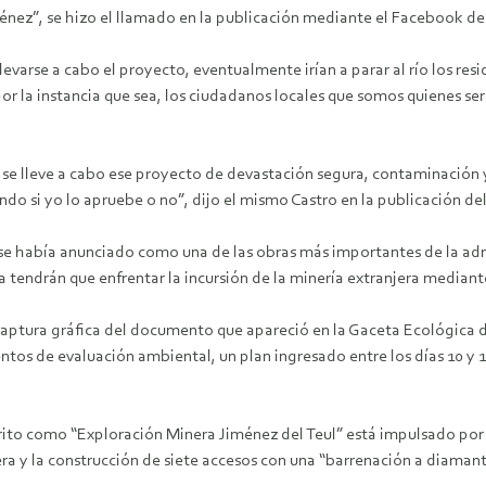
énez”, se hizo el llamado en la publicación mediante el Facebook de
levarse a cabo el proyecto, eventualmente irían a parar al río los resi
r la instancia que sea, los ciudadanos locales que somos quienes s
e lleve a cabo ese proyecto de devastación segura, contaminación y 
ando si yo lo apruebe o no”, dijo el mismo Castro en la publicación d
l se había anunciado como una de las obras más importantes de la admi
tendrán que enfrentar la incursión de la minería extranjera mediante
aptura gráfica del documento que apareció en la Gaceta Ecológica de
ntos de evaluación ambiental, un plan ingresado entre los días 10 y
rito como “Exploración Minera Jiménez del Teul” está impulsado por 
era y la construcción de siete accesos con una “barrenación a diamant