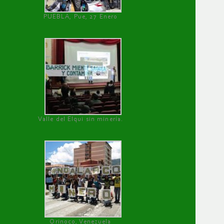
PUEBLA, Pue, 27 Enero
Valle del Elqui sin minería.
Orinoco, Venezuela