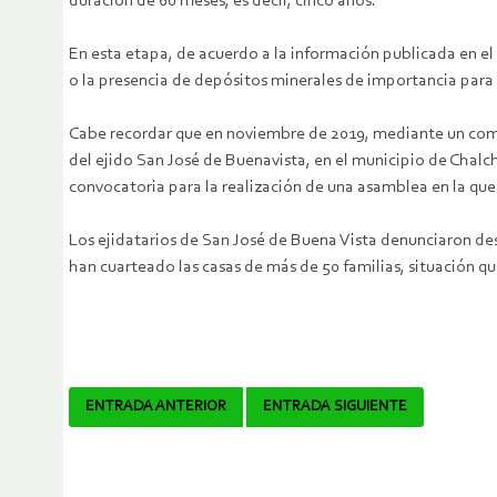
duración de 60 meses, es decir, cinco años.
En esta etapa, de acuerdo a la información publicada en e
o la presencia de depósitos minerales de importancia para
Cabe recordar que en noviembre de 2019, mediante un com
del ejido San José de Buenavista, en el municipio de Chalch
convocatoria para la realización de una asamblea en la que 
Los ejidatarios de San José de Buena Vista denunciaron de
han cuarteado las casas de más de 50 familias, situación q
Navegador
ENTRADA ANTERIOR
ENTRADA SIGUIENTE
de