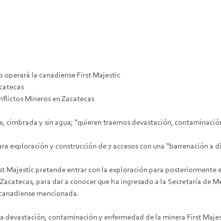
 operará la canadiense First Majestic
acatecas
nflictos Mineros en Zacatecas
e, cimbrada y sin agua; “quieren traernos devastación, contaminaci
ara exploración y construcción de 7 accesos con una “barrenación a 
rst Majestic pretende entrar con la exploración para posteriormente 
en Zacatecas, para dar a conocer que ha ingresado a la Secretaría de
 canadiense mencionada.
 la devastación, contaminación y enfermedad de la minera First Maje