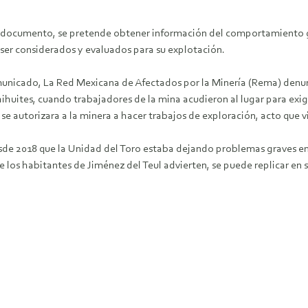
l documento, se pretende obtener información del comportamiento ge
 ser considerados y evaluados para su explotación.
unicado, La Red Mexicana de Afectados por la Minería (Rema) denun
ihuites, cuando trabajadores de la mina acudieron al lugar para exigi
se autorizara a la minera a hacer trabajos de exploración, acto que vi
sde 2018 que la Unidad del Toro estaba dejando problemas graves en
ue los habitantes de Jiménez del Teul advierten, se puede replicar en