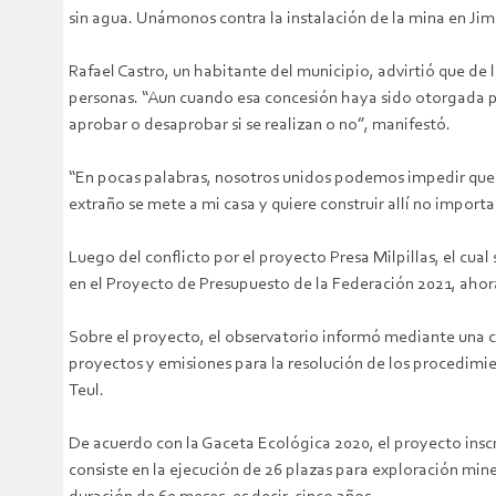
sin agua. Unámonos contra la instalación de la mina en Jim
Rafael Castro, un habitante del municipio, advirtió que de l
personas. “Aun cuando esa concesión haya sido otorgada po
aprobar o desaprobar si se realizan o no”, manifestó.
“En pocas palabras, nosotros unidos podemos impedir que s
extraño se mete a mi casa y quiere construir allí no import
Luego del conflicto por el proyecto Presa Milpillas, el cua
en el Proyecto de Presupuesto de la Federación 2021, ahora 
Sobre el proyecto, el observatorio informó mediante una c
proyectos y emisiones para la resolución de los procedimie
Teul.
De acuerdo con la Gaceta Ecológica 2020, el proyecto insc
consiste en la ejecución de 26 plazas para exploración min