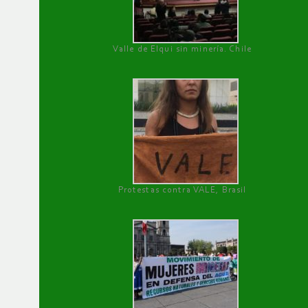
Valle de Elqui sin minería. Chile
Protestas contra VALE, Brasil