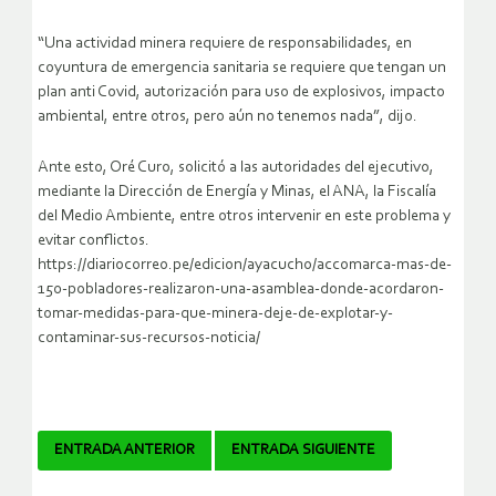
“Una actividad minera requiere de responsabilidades, en
coyuntura de emergencia sanitaria se requiere que tengan un
plan anti Covid, autorización para uso de explosivos, impacto
ambiental, entre otros, pero aún no tenemos nada”, dijo.
Ante esto, Oré Curo, solicitó a las autoridades del ejecutivo,
mediante la Dirección de Energía y Minas, el ANA, la Fiscalía
del Medio Ambiente, entre otros intervenir en este problema y
evitar conflictos.
https://diariocorreo.pe/edicion/ayacucho/accomarca-mas-de-
150-pobladores-realizaron-una-asamblea-donde-acordaron-
tomar-medidas-para-que-minera-deje-de-explotar-y-
contaminar-sus-recursos-noticia/
Navegador
ENTRADA ANTERIOR
ENTRADA SIGUIENTE