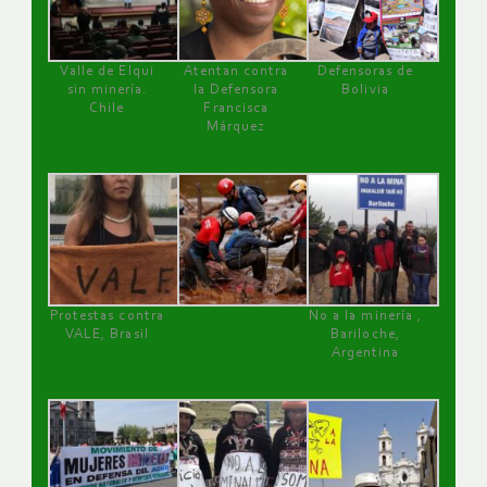
Valle de Elqui
Atentan contra
Defensoras de
sin minería.
la Defensora
Bolivia
Chile
Francisca
Márquez
Protestas contra
No a la minería ,
VALE, Brasil
Bariloche,
Argentina