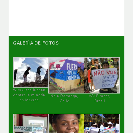
de
artículos
GALERÌA DE FOTOS
Wirakutas luchan
contra la minería
No a Dominga,
VALE mata,
en México
Chile
Brasil