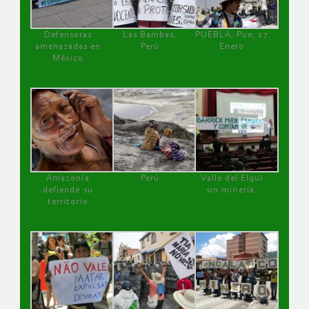
Defensoras
Las Bambas,
PUEBLA, Pue, 27
amenazadas en
Perú
Enero
México
Amazonía
Perú
Valle del Elqui
defiende su
sin minería.
territorio