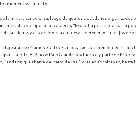
estos momentos”, apuntó.
do la minera canadiense, luego de que los ciudadanos organizados se 
a mina de este tipo, a tajo abierto, “lo que ha permitido que la pobl
 de las tierras y eso obligó a la empresa a detener los trabajos de p
a a tajo abierto Alamos Gold de Canadá, que comprenden 16 mil hectá
Palpan, Tajotla, El Rincón Palo Grande, Xochicalco y parte de El Ro
“es decir, que abarca del cerro de Las Flores en Xochitepec, hasta l