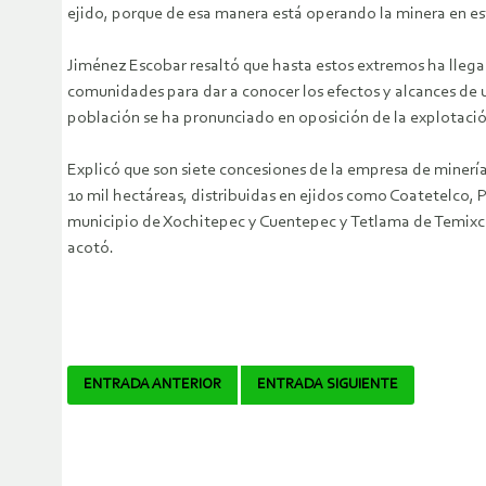
ejido, porque de esa manera está operando la minera en 
Jiménez Escobar resaltó que hasta estos extremos ha llega
comunidades para dar a conocer los efectos y alcances de un
población se ha pronunciado en oposición de la explotación
Explicó que son siete concesiones de la empresa de minerí
10 mil hectáreas, distribuidas en ejidos como Coatetelco, 
municipio de Xochitepec y Cuentepec y Tetlama de Temixco, 
acotó.
Navegador
ENTRADA ANTERIOR
ENTRADA SIGUIENTE
de