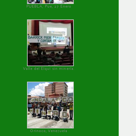
PUEBLA, Pue, 27 Enero
Valle del Elqui sin minería.
Orinoco, Venezuela