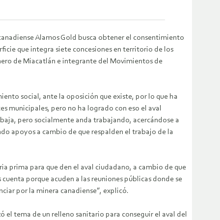
a canadiense Alamos Gold busca obtener el consentimiento
ficie que integra siete concesiones en territorio de los
nero de Miacatlán e integrante del Movimientos de
ento social, ante la oposición que existe, por lo que ha
es municipales, pero no ha logrado con eso el aval
rabaja, pero socialmente anda trabajando, acercándose a
do apoyos a cambio de que respalden el trabajo de la
ria prima para que den el aval ciudadano, a cambio de que
os cuenta porque acuden a las reuniones públicas donde se
nciar por la minera canadiense”, explicó.
el tema de un relleno sanitario para conseguir el aval del