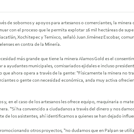
avés de sobornos y apoyos para artesanos o comerciantes, la miner
nuar con el proceso que le permita explotar 16 mil hectáreas de super
iacatlán, Xochitepec y Temixco, señaló Juan Jiménez Escobar, comu
enses en contra de la Minería.
ecesidad más grande que tiene la minera Alamos Gold es el consentimi
 a ayudantes municipales, comisariados ejidales e incluso president
o que ahora opera a través de la gente: “Físicamente la minera no t
rciantes o gente con necesidad económica, anda muy activa ofrecien
 y, en el caso de los artesanos les ofrece equipo, maquinaria o mate
inera. “Sí ha convencido a ciudadanos a través del dinero y nos dam
 de los asistentes, ahí identificamos a quienes se han dejado influe
romocionando otros proyectos, “no dudamos que en Palpan se utilizó 