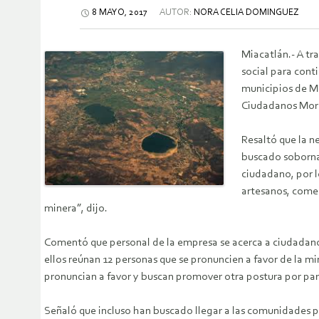
8 MAYO, 2017
AUTOR:
NORA CELIA DOMINGUEZ
Miacatlán.- A tr
social para conti
municipios de M
Ciudadanos Morel
Resaltó que la n
buscado sobornar
ciudadano, por l
artesanos, come
minera”, dijo.
Comentó que personal de la empresa se acerca a ciudadanos
ellos reúnan 12 personas que se pronuncien a favor de la m
pronuncian a favor y buscan promover otra postura por parte
Señaló que incluso han buscado llegar a las comunidades p