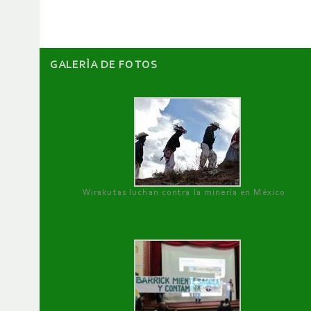
artículos
GALERÌA DE FOTOS
Wirakutas luchan contra la minería en México