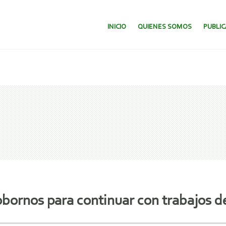
SALTAR AL CONTENIDO.
INICIO
QUIENES SOMOS
PUBLI
bornos para continuar con trabajos d