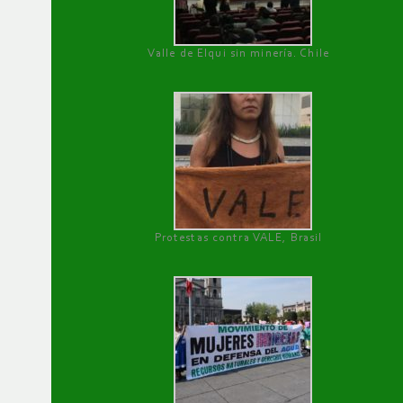
Valle de Elqui sin minería. Chile
Protestas contra VALE, Brasil