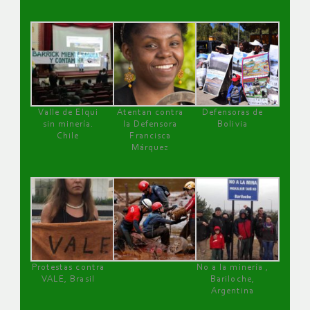
Valle de Elqui
Atentan contra
Defensoras de
sin minería.
la Defensora
Bolivia
Chile
Francisca
Márquez
Protestas contra
No a la minería ,
VALE, Brasil
Bariloche,
Argentina