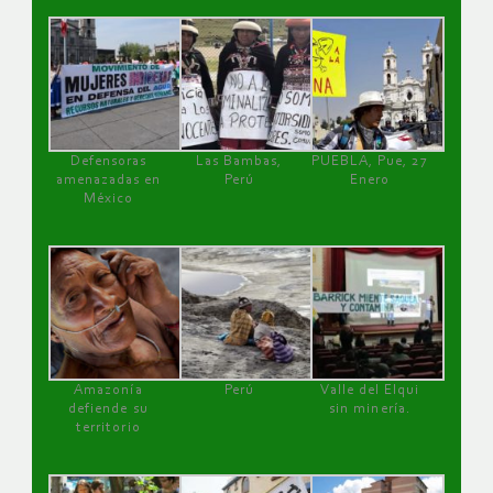
Defensoras
Las Bambas,
PUEBLA, Pue, 27
amenazadas en
Perú
Enero
México
Amazonía
Perú
Valle del Elqui
defiende su
sin minería.
territorio