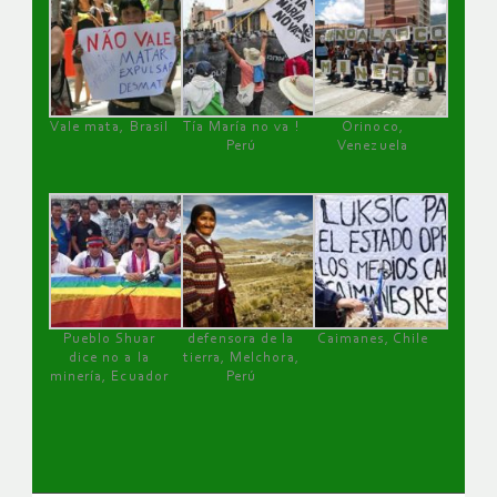
Vale mata, Brasil
Tía María no va !
Orinoco,
Perú
Venezuela
Pueblo Shuar
defensora de la
Caimanes, Chile
dice no a la
tierra, Melchora,
minería, Ecuador
Perú