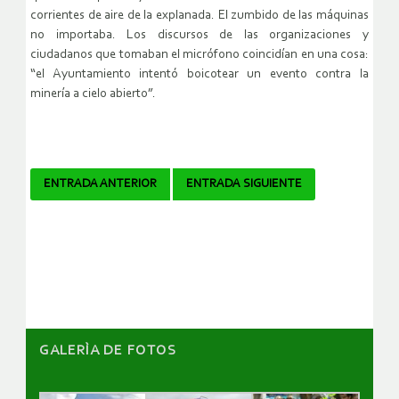
corrientes de aire de la explanada. El zumbido de las máquinas
no importaba. Los discursos de las organizaciones y
ciudadanos que tomaban el micrófono coincidían en una cosa:
“el Ayuntamiento intentó boicotear un evento contra la
minería a cielo abierto”.
Navegador
ENTRADA ANTERIOR
ENTRADA SIGUIENTE
de
artículos
GALERÌA DE FOTOS