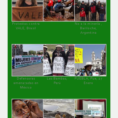
Protestas contra
No a la minería ,
VALE, Brasil
Bariloche,
Argentina
Defensoras
Las Bambas,
PUEBLA, Pue, 27
amenazadas en
Perú
Enero
México