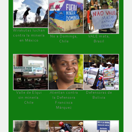
Wirakutas luchan
contra la minería
No a Dominga,
VALE mata,
en México
Chile
Brasil
Valle de Elqui
Atentan contra
Defensoras de
sin minería.
la Defensora
Bolivia
Chile
Francisca
Márquez