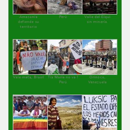
Amazonía
Perú
Valle del Elqui
defiende su
sin minería.
territorio
Vale mata, Brasil
Tía María no va !
Orinoco,
Perú
Venezuela