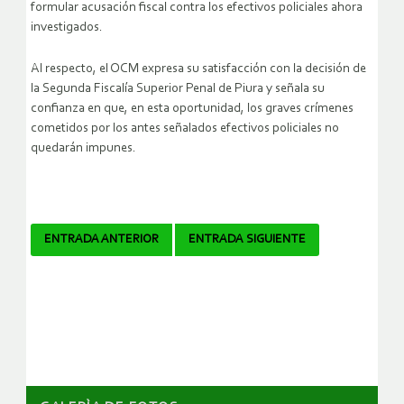
formular acusación fiscal contra los efectivos policiales ahora
investigados.
Al respecto, el OCM expresa su satisfacción con la decisión de
la Segunda Fiscalía Superior Penal de Piura y señala su
confianza en que, en esta oportunidad, los graves crímenes
cometidos por los antes señalados efectivos policiales no
quedarán impunes.
Navegador
ENTRADA ANTERIOR
ENTRADA SIGUIENTE
de
artículos