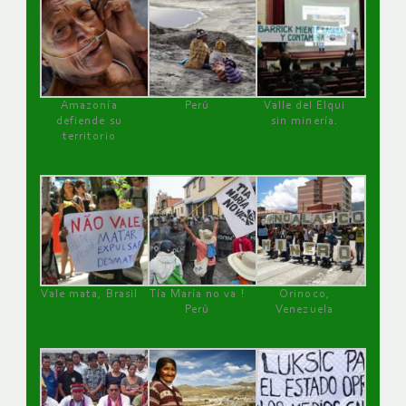
Amazonía
Perú
Valle del Elqui
defiende su
sin minería.
territorio
Vale mata, Brasil
Tía María no va !
Orinoco,
Perú
Venezuela