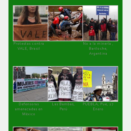
Protestas contra
No a la minería ,
VALE, Brasil
Bariloche,
Argentina
Defensoras
Las Bambas,
PUEBLA, Pue, 27
amenazadas en
Perú
Enero
México