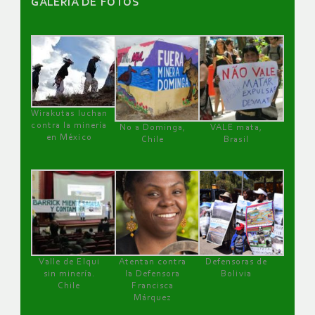
GALERÌA DE FOTOS
Wirakutas luchan
contra la minería
No a Dominga,
VALE mata,
en México
Chile
Brasil
Valle de Elqui
Atentan contra
Defensoras de
sin minería.
la Defensora
Bolivia
Chile
Francisca
Márquez