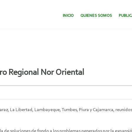
SALTAR AL CONTENIDO.
INICIO
QUIENES SOMOS
PUBLI
ro Regional Nor Oriental
araz, La Libertad, Lambayeque, Tumbes, Piura y Cajamarca, reunidos 
eda de soluciones de fondo a los problemas generados por la expansió