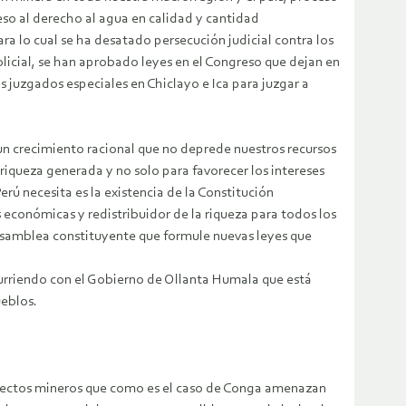
so al derecho al agua en calidad y cantidad
ra lo cual se ha desatado persecución judicial contra los
licial, se han aprobado leyes en el Congreso que dejan en
s juzgados especiales en Chiclayo e Ica para juzgar a
 crecimiento racional que no deprede nuestros recursos
 riqueza generada y no solo para favorecer los intereses
ú necesita es la existencia de la Constitución
 económicas y redistribuidor de la riqueza para todos los
Asamblea constituyente que formule nuevas leyes que
curriendo con el Gobierno de Ollanta Humala que está
ueblos.
royectos mineros que como es el caso de Conga amenazan