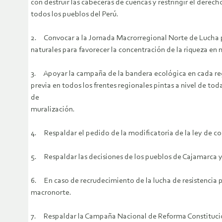
con destruir las cabeceras de cuencas y restringir el der
todos los pueblos del Perú.
2. Convocar a la Jornada Macrorregional Norte de Lucha pa
naturales para favorecer la concentración de la riqueza e
3. Apoyar la campaña de la bandera ecológica en cada regi
previa en todos los frentes regionales pintas a nivel de to
de
muralización.
4. Respaldar el pedido de la modificatoria de la ley de c
5. Respaldar las decisiones de los pueblos de Cajamarca y
6. En caso de recrudecimiento de la lucha de resistencia p
macronorte.
7. Respaldar la Campaña Nacional de Reforma Constituciona