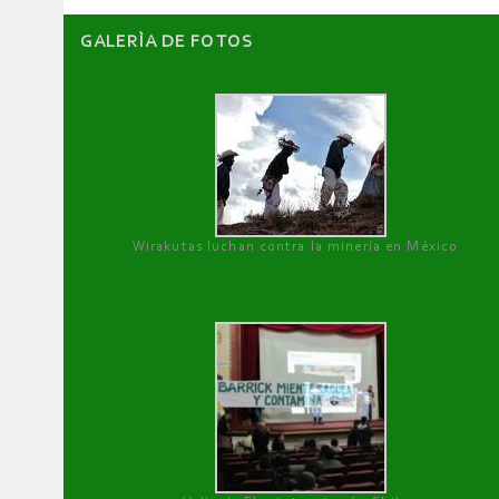
GALERÌA DE FOTOS
Wirakutas luchan contra la minería en México