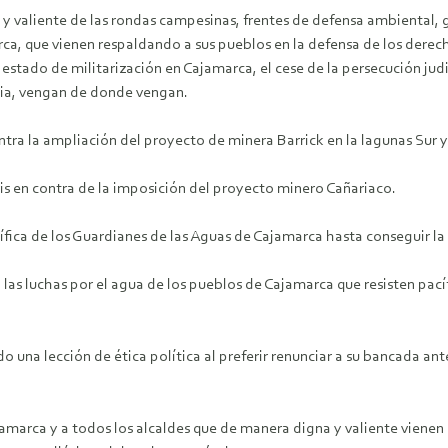
y valiente de las rondas campesinas, frentes de defensa ambiental, 
ca, que vienen respaldando a sus pueblos en la defensa de los derechos
estado de militarización en Cajamarca, el cese de la persecución judi
ncia, vengan de donde vengan.
ra la ampliación del proyecto de minera Barrick en la lagunas Sur y
 en contra de la imposición del proyecto minero Cañariaco.
fica de los Guardianes de las Aguas de Cajamarca hasta conseguir la
las luchas por el agua de los pueblos de Cajamarca que resisten pací
o una lección de ética política al preferir renunciar a su bancada an
marca y a todos los alcaldes que de manera digna y valiente vienen 