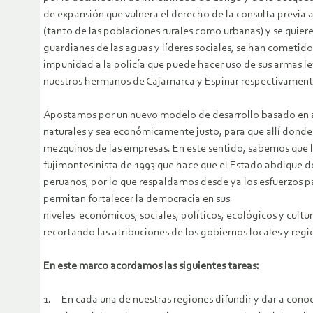
de expansión que vulnera el derecho de la consulta previa
(tanto de las poblaciones rurales como urbanas) y se quiere
guardianes de las aguas y líderes sociales, se han cometid
impunidad a la policía que puede hacer uso de sus armas let
nuestros hermanos de Cajamarca y Espinar respectivament
Apostamos por un nuevo modelo de desarrollo basado en a
naturales y sea económicamente justo, para que allí donde s
mezquinos de las empresas. En este sentido, sabemos que la
fujimontesinista de 1993 que hace que el Estado abdique de
peruanos, por lo que respaldamos desde ya los esfuerzos p
permitan fortalecer la democracia en sus
niveles económicos, sociales, políticos, ecológicos y cult
recortando las atribuciones de los gobiernos locales y regi
En este marco acordamos las siguientes tareas:
1. En cada una de nuestras regiones difundir y dar a con