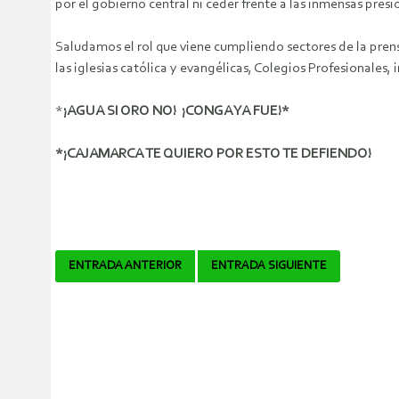
por el gobierno central ni ceder frente a las inmensas pre
Saludamos el rol que viene cumpliendo sectores de la pren
las iglesias católica y evangélicas, Colegios Profesionales
*
¡AGUA SI ORO NO! ¡CONGA YA FUE!*
*¡CAJAMARCA TE QUIERO POR ESTO TE DEFIENDO!
Navegador
ENTRADA ANTERIOR
ENTRADA SIGUIENTE
de
artículos