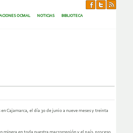
CACIONES OCMAL
NOTICIAS
BIBLIOTECA
en Cajamarca, el día 30 de junio a nueve meses y treinta
n minera en toda nuestra macrorregión y el país, proceso