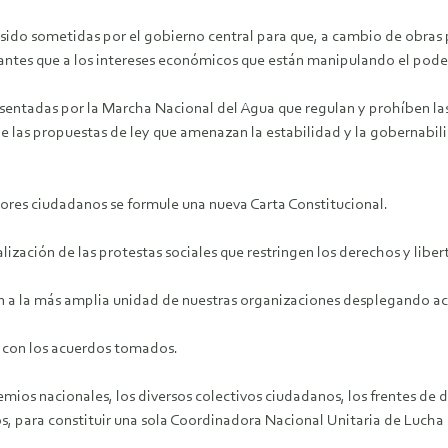
sido sometidas por el gobierno central para que, a cambio de obras 
s antes que a los intereses económicos que están manipulando el pode
entadas por la Marcha Nacional del Agua que regulan y prohíben las
de las propuestas de ley que amenazan la estabilidad y la gobernabil
tores ciudadanos se formule una nueva Carta Constitucional.
alización de las protestas sociales que restringen los derechos y libe
n a la más amplia unidad de nuestras organizaciones desplegando acci
 con los acuerdos tomados.
mios nacionales, los diversos colectivos ciudadanos, los frentes de 
s, para constituir una sola Coordinadora Nacional Unitaria de Lucha 