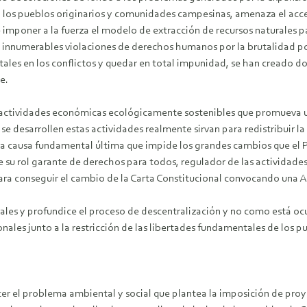
 a los pueblos originarios y comunidades campesinas, amenaza el acce
 imponer a la fuerza el modelo de extracción de recursos naturales pa
o innumerables violaciones de derechos humanos por la brutalidad po
ales en los conflictos y quedar en total impunidad, se han creado do
e.
ctividades económicas ecológicamente sostenibles que promueva un
e desarrollen estas actividades realmente sirvan para redistribuir la
 causa fundamental última que impide los grandes cambios que el Per
 su rol garante de derechos para todos, regulador de las actividades
ara conseguir el cambio de la Carta Constitucional convocando una 
urales y profundice el proceso de descentralización y no como está o
onales junto a la restricción de las libertades fundamentales de los p
ocer el problema ambiental y social que plantea la imposición de p