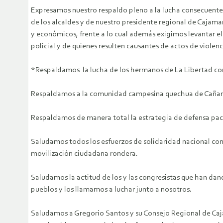
Expresamos nuestro respaldo pleno a la lucha consecuente 
de los alcaldes y de nuestro presidente regional de Cajamar
y económicos, frente a lo cual además exigimos levantar el 
policial y de quienes resulten causantes de actos de viole
*Respaldamos la lucha de los hermanos de La Libertad cont
Respaldamos a la comunidad campesina quechua de Cañaris
Respaldamos de manera total la estrategia de defensa pací
Saludamos todos los esfuerzos de solidaridad nacional con 
movilización ciudadana rondera.
Saludamos la actitud de los y las congresistas que han dand
pueblos y los llamamos a luchar junto a nosotros.
Saludamos a Gregorio Santos y su Consejo Regional de Caja