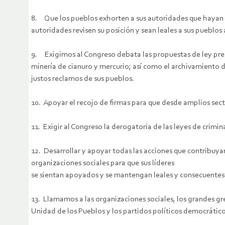
8. Que los pueblos exhorten a sus autoridades que hayan 
autoridades revisen su posición y sean leales a sus pueblo
9. Exigimos al Congreso debata las propuestas de ley pres
minería de cianuro y mercurio; así como el archivamiento 
justos reclamos de sus pueblos.
10. Apoyar el recojo de firmas para que desde amplios sec
11. Exigir al Congreso la derogatoria de las leyes de crimin
12. Desarrollar y apoyar todas las acciones que contribuya
organizaciones sociales para que sus líderes
se sientan apoyados y se mantengan leales y consecuentes
13. Llamamos a las organizaciones sociales, los grandes gre
Unidad de los Pueblos y los partidos políticos democrático