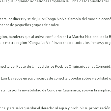
echo al agua logrando adhesiones amplias a la lucha de los pueblos d
ra los días 11 y 12 de julio: Conga No Va! Cambio del modelo económ
n manos de pequeños grupos de poder.
ón, banderas que al unirse confluirán en La Marcha Nacional de la 
da la macro región “Conga No Va!” invocando a todos los frentes y or
onsulta del Pacto de Unidad de los Pueblos Originarios y las Comuni
 Lambayeque en sus procesos de consulta popular sobre viabilidad o
acífica por la inviabilidad de Conga en Cajamarca, apoyar la ampliaci
l para salvaguardar el derecho al agua y prohibir su privatización