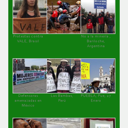
Protestas contra
No a la minería ,
VALE, Brasil
Bariloche,
Argentina
Defensoras
Las Bambas,
PUEBLA, Pue, 27
amenazadas en
Perú
Enero
México