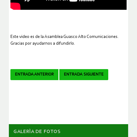
Este video es de la Asamblea Guasco Alto Comunicaciones.
Gracias por ayudarnos a difundirlo.
Navegador
ENTRADA ANTERIOR
ENTRADA SIGUIENTE
de
artículos
GALERÌA DE FOTOS