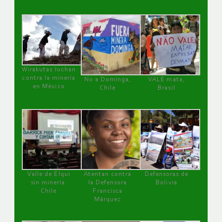
Wirakutas luchan
contra la minería
No a Dominga,
VALE mata,
en México
Chile
Brasil
Valle de Elqui
Atentan contra
Defensoras de
sin minería.
la Defensora
Bolivia
Chile
Francisca
Márquez