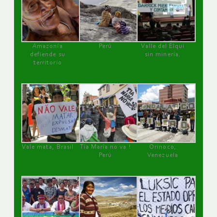
Amazonía
Perú
Valle del Elqui
defiende su
sin minería.
territorio
Vale mata, Brasil
Tía María no va !
Orinoco,
Perú
Venezuela