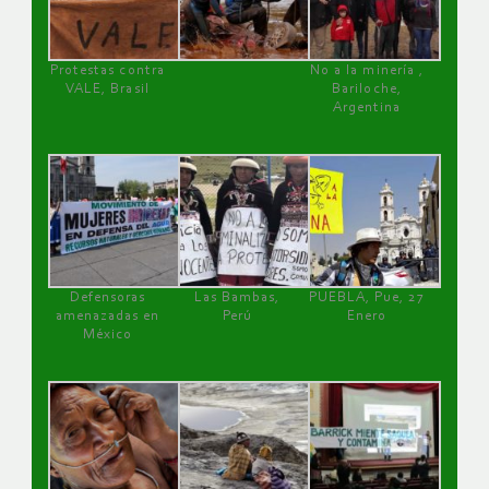
Protestas contra
No a la minería ,
VALE, Brasil
Bariloche,
Argentina
Defensoras
Las Bambas,
PUEBLA, Pue, 27
amenazadas en
Perú
Enero
México