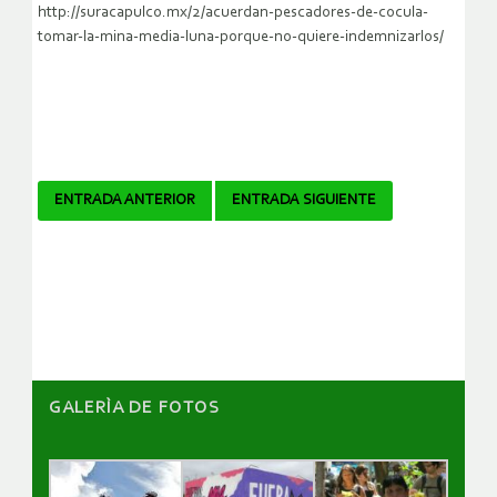
http://suracapulco.mx/2/acuerdan-pescadores-de-cocula-
tomar-la-mina-media-luna-porque-no-quiere-indemnizarlos/
Navegador
ENTRADA ANTERIOR
ENTRADA SIGUIENTE
de
artículos
GALERÌA DE FOTOS