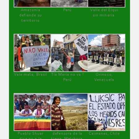
Amazonía
Perú
Valle del Elqui
defiende su
sin minería.
territorio
Vale mata, Brasil
Tía María no va !
Orinoco,
Perú
Venezuela
Pueblo Shuar
defensora de la
Caimanes, Chile
dice no a la
tierra, Melchora,