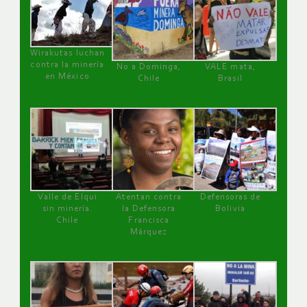
Wirakutas luchan
contra la minería
No a Dominga,
VALE mata,
en México
Chile
Brasil
Valle de Elqui
Atentan contra
Defensoras de
sin minería.
la Defensora
Bolivia
Chile
Francisca
Márquez