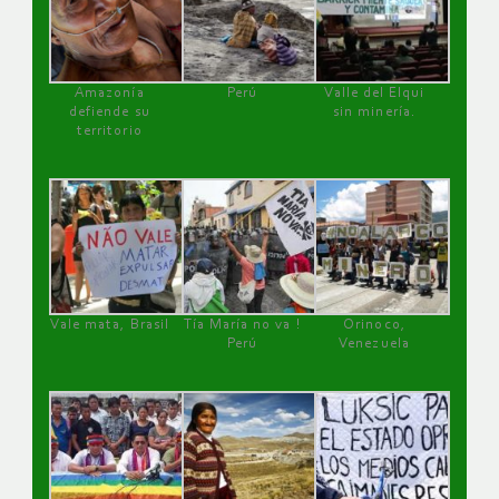
Amazonía
Perú
Valle del Elqui
defiende su
sin minería.
territorio
Vale mata, Brasil
Tía María no va !
Orinoco,
Perú
Venezuela