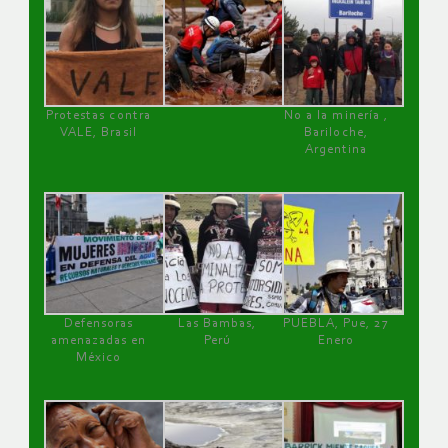
Protestas contra
No a la minería ,
VALE, Brasil
Bariloche,
Argentina
Defensoras
Las Bambas,
PUEBLA, Pue, 27
amenazadas en
Perú
Enero
México