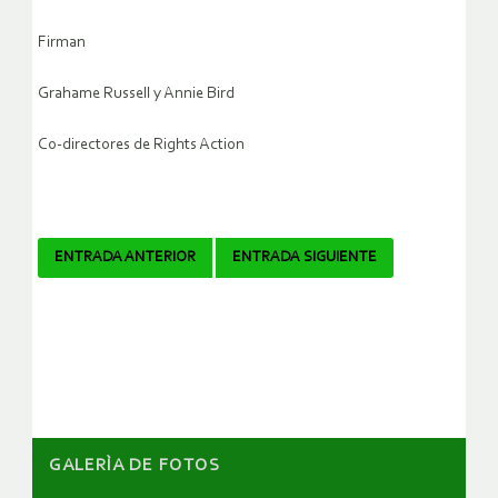
Firman
Grahame Russell y Annie Bird
Co-directores de Rights Action
Navegador
ENTRADA ANTERIOR
ENTRADA SIGUIENTE
de
artículos
GALERÌA DE FOTOS