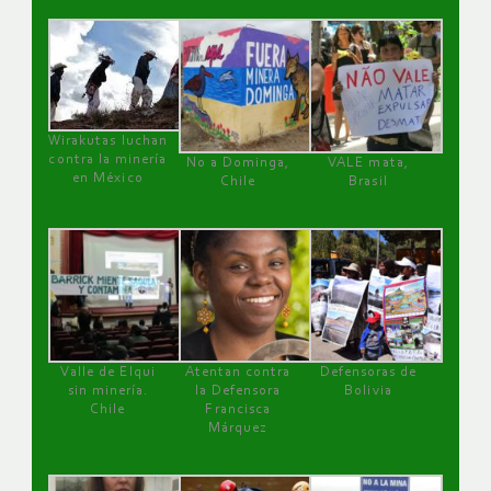
Wirakutas luchan
contra la minería
No a Dominga,
VALE mata,
en México
Chile
Brasil
Valle de Elqui
Atentan contra
Defensoras de
sin minería.
la Defensora
Bolivia
Chile
Francisca
Márquez