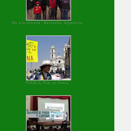
No a la minería , Bariloche, Argentina
PUEBLA, Pue, 27 Enero