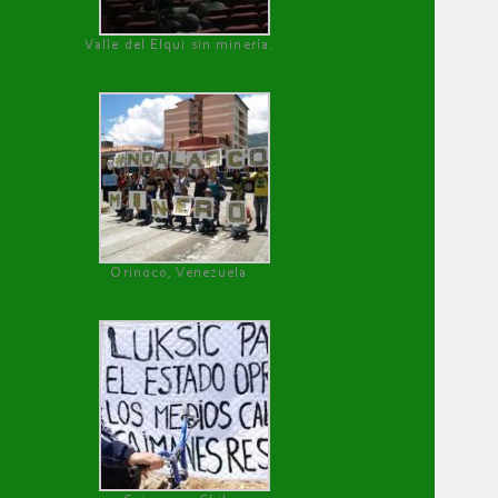
Valle del Elqui sin minería.
Orinoco, Venezuela