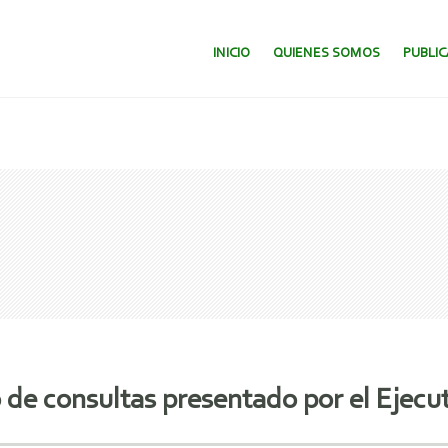
SALTAR AL CONTENIDO.
INICIO
QUIENES SOMOS
PUBLI
de consultas presentado por el Ejecu