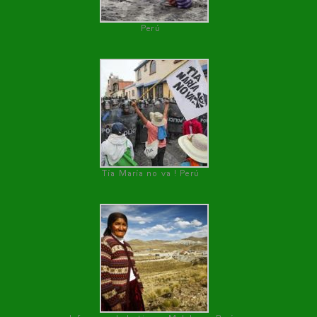
Perú
Tía María no va ! Perú