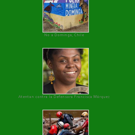
No a Dominga, Chile
Atentan contra la Defensora Francisca Márquez