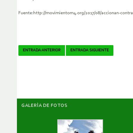
Fuente:http://movimientom4.org/2017/08/accionan-contra
Navegador
ENTRADA ANTERIOR
ENTRADA SIGUIENTE
de
artículos
GALERÌA DE FOTOS