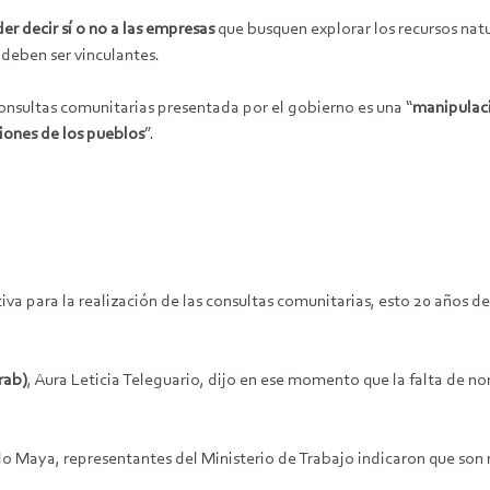
r decir sí o no a las empresas
que busquen explorar los recursos natu
 deben ser vinculantes.
consultas comunitarias presentada por el gobierno es una “
manipulaci
iones de los pueblos
”.
tiva para la realización de las consultas comunitarias, esto 20 años 
rab)
, Aura Leticia Teleguario, dijo en ese momento que la falta de n
blo Maya, representantes del Ministerio de Trabajo indicaron que so