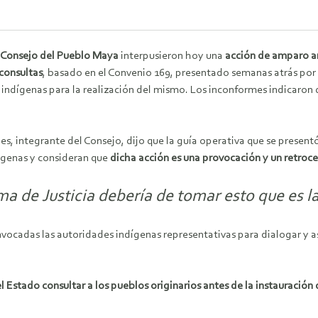
Consejo del Pueblo Maya
interpusieron hoy una
acción de amparo an
consultas
, basado en el Convenio 169, presentado semanas atrás po
 indígenas para la realización del mismo. Los inconformes indicaron
es, integrante del Consejo, dijo que la guía operativa que se prese
ígenas y consideran que
dicha acción es una provocación y un retroc
 de Justicia debería de tomar esto que es la
vocadas las autoridades indígenas representativas para dialogar y
l Estado consultar a los pueblos originarios antes de la instauración