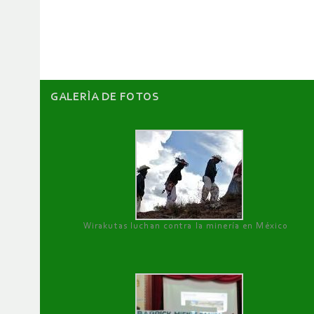
de
artículos
GALERÌA DE FOTOS
Wirakutas luchan contra la minería en México