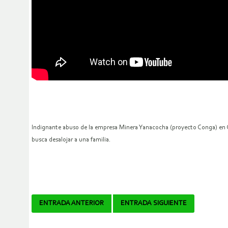
Indignante abuso de la empresa Minera Yanacocha (proyecto Conga) en Caj
busca desalojar a una familia.
Navegador
ENTRADA ANTERIOR
ENTRADA SIGUIENTE