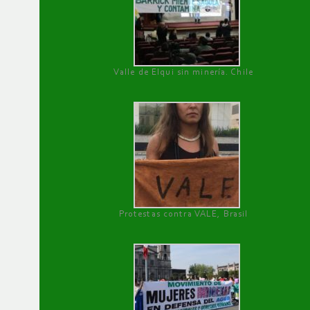
Valle de Elqui sin minería. Chile
Protestas contra VALE, Brasil