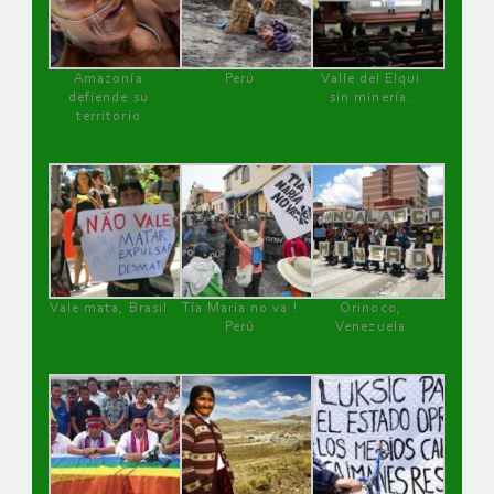
Amazonía
Perú
Valle del Elqui
defiende su
sin minería.
territorio
Vale mata, Brasil
Tía María no va !
Orinoco,
Perú
Venezuela