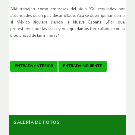
Allá trabajan como empresas del siglo XXI reguladas por
autoridades de un país desarrollado. Acá se desempeñan como
si México siguiera siendo la Nueva España. ¿Por qué
protestamos por las visas y nos quedamos tan callados con la
bipolaridad de las mineras?
Navegador
ENTRADA ANTERIOR
ENTRADA SIGUIENTE
de
artículos
GALERÌA DE FOTOS