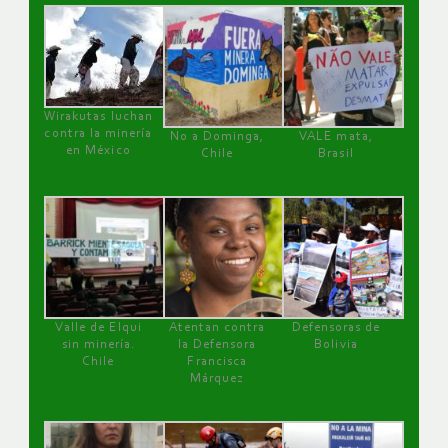
Wirakutas luchan
contra la minería
No a Dominga,
VALE mata,
en México
Chile
Brasil
Valle de Elqui
Atentan contra
Defensoras de
sin minería.
la Defensora
Bolivia
Chile
Francisca
Márquez