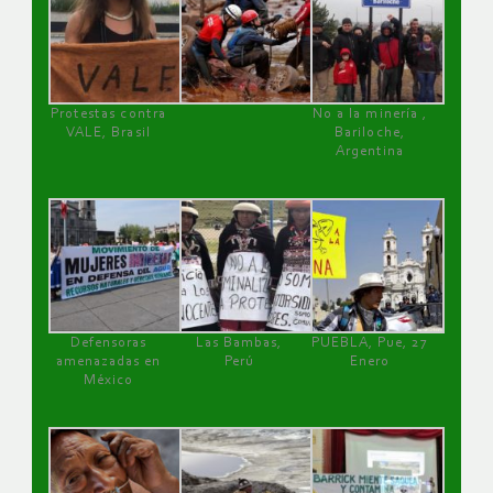
Protestas contra
No a la minería ,
VALE, Brasil
Bariloche,
Argentina
Defensoras
Las Bambas,
PUEBLA, Pue, 27
amenazadas en
Perú
Enero
México