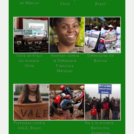
en México
Chile
Brasil
Valle de Elqui
Atentan contra
Defensoras de
sin minería.
la Defensora
Bolivia
Chile
Francisca
Márquez
Protestas contra
No a la minería ,
VALE, Brasil
Bariloche,
Argentina