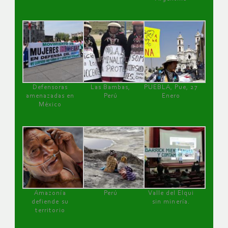
Defensoras
Las Bambas,
PUEBLA, Pue, 27
amenazadas en
Perú
Enero
México
Amazonía
Perú
Valle del Elqui
defiende su
sin minería.
territorio