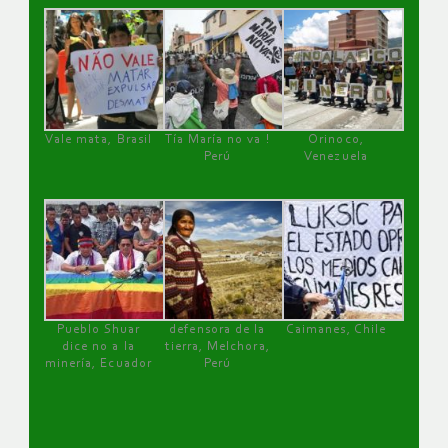
Vale mata, Brasil
Tía María no va !
Orinoco,
Perú
Venezuela
Pueblo Shuar
defensora de la
Caimanes, Chile
dice no a la
tierra, Melchora,
minería, Ecuador
Perú