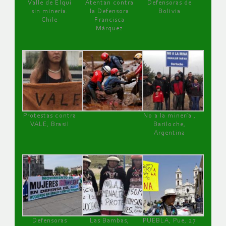
Valle de Elqui
Atentan contra
Defensoras de
sin minería.
la Defensora
Bolivia
Chile
Francisca
Márquez
Protestas contra
No a la minería ,
VALE, Brasil
Bariloche,
Argentina
Defensoras
Las Bambas,
PUEBLA, Pue, 27