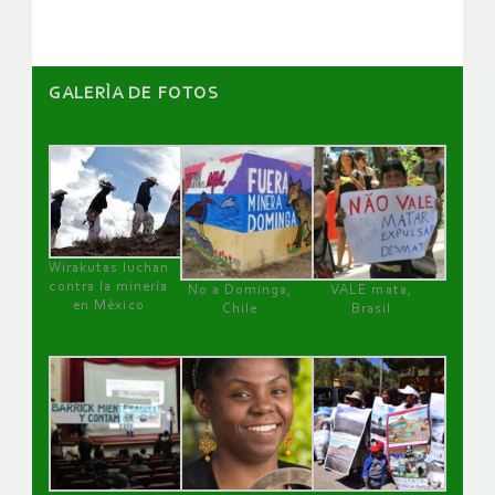
GALERÌA DE FOTOS
Wirakutas luchan
contra la minería
No a Dominga,
VALE mata,
en México
Chile
Brasil