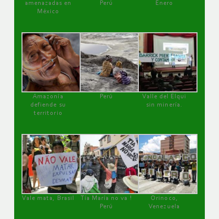
amenazadas en
Perú
Enero
México
Amazonía
Perú
Valle del Elqui
defiende su
sin minería.
territorio
Vale mata, Brasil
Tía María no va !
Orinoco,
Perú
Venezuela