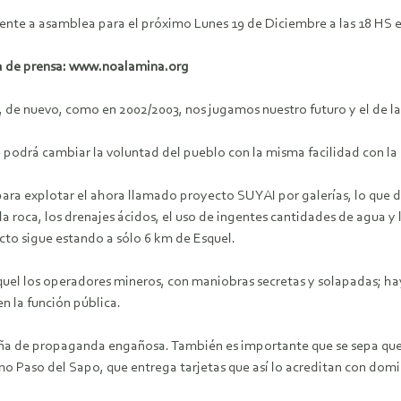
te a asamblea para el próximo Lunes 19 de Diciembre a las 18 HS e
ia de prensa: www.noalamina.org
, de nuevo, como en 2002/2003, nos jugamos nuestro futuro y el de l
podrá cambiar la voluntad del pueblo con la misma facilidad con la
ara explotar el ahora llamado proyecto SUYAI por galerías, lo que
e la roca, los drenajes ácidos, el uso de ingentes cantidades de agua 
cto sigue estando a sólo 6 km de Esquel.
squel los operadores mineros, con maniobras secretas y solapadas; h
 la función pública.
aña de propaganda engañosa. También es importante que se sepa que
 Paso del Sapo, que entrega tarjetas que así lo acreditan con domic