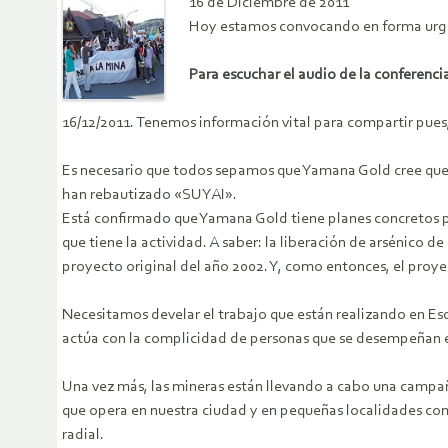
16 de Diciembre de 2011
Hoy estamos convocando en forma urgen
Para escuchar el audio de la conferenc
16/12/2011. Tenemos información vital para compartir pues
Es necesario que todos sepamos que Yamana Gold cree que 
han rebautizado «SUYAI».
Está confirmado que Yamana Gold tiene planes concretos p
que tiene la actividad. A saber: la liberación de arsénico d
proyecto original del año 2002. Y, como entonces, el proye
Necesitamos develar el trabajo que están realizando en E
actúa con la complicidad de personas que se desempeñan en
Una vez más, las mineras están llevando a cabo una camp
que opera en nuestra ciudad y en pequeñas localidades como
radial.