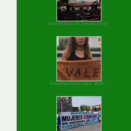
Valle de Elqui sin minería. Chile
Protestas contra VALE, Brasil