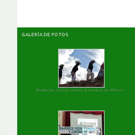
artículos
GALERÌA DE FOTOS
Wirakutas luchan contra la minería en México