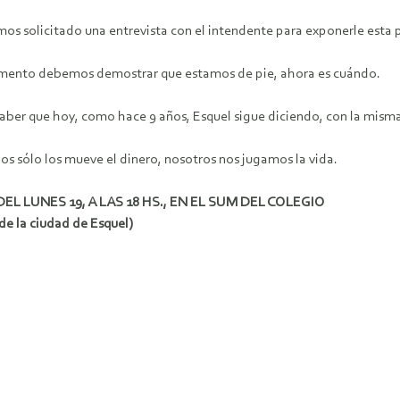
emos solicitado una entrevista con el intendente para exponerle est
momento debemos demostrar que estamos de pie, ahora es cuándo.
saber que hoy, como hace 9 años, Esquel sigue diciendo, con la mis
s sólo los mueve el dinero, nosotros nos jugamos la vida.
 LUNES 19, A LAS 18 HS., EN EL SUM DEL COLEGIO
e la ciudad de Esquel)