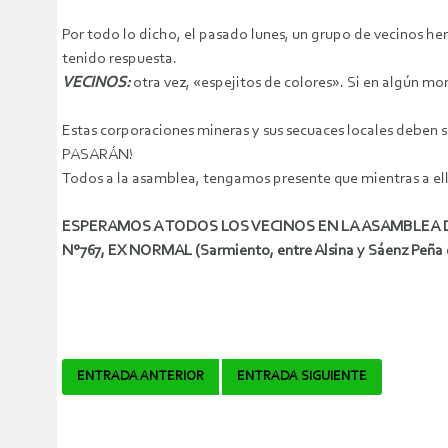
Por todo lo dicho, el pasado lunes, un grupo de vecinos h
tenido respuesta.
VECINOS:
otra vez, «espejitos de colores». Si en algún 
Estas corporaciones mineras y sus secuaces locales deben 
PASARÁN!
Todos a la asamblea, tengamos presente que mientras a ello
ESPERAMOS A TODOS LOS VECINOS EN LA ASAMBLEA DEL
N°767, EX NORMAL (Sarmiento, entre Alsina y Sáenz Peña d
Navegador
ENTRADA ANTERIOR
ENTRADA SIGUIENTE
de