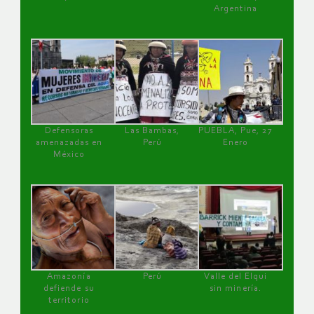
Argentina
Defensoras
Las Bambas,
PUEBLA, Pue, 27
amenazadas en
Perú
Enero
México
Amazonía
Perú
Valle del Elqui
defiende su
sin minería.
territorio