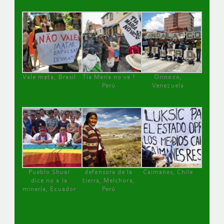
Vale mata, Brasil
Tía María no va !
Orinoco,
Perú
Venezuela
Pueblo Shuar
defensora de la
Caimanes, Chile
dice no a la
tierra, Melchora,
minería, Ecuador
Perú