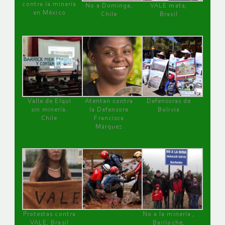
contra la minería
No a Dominga,
VALE mata,
en México
Chile
Brasil
Valle de Elqui
Atentan contra
Defensoras de
sin minería.
la Defensora
Bolivia
Chile
Francisca
Márquez
Protestas contra
No a la minería ,
VALE, Brasil
Bariloche,