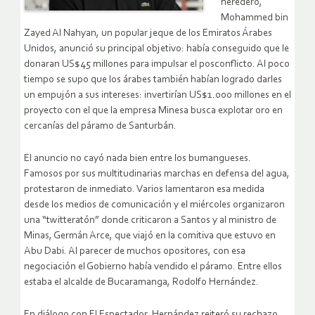
heredero,
Mohammed bin
Zayed Al Nahyan, un popular jeque de los Emiratos Árabes
Unidos, anunció su principal objetivo: había conseguido que le
donaran US$45 millones para impulsar el posconflicto. Al poco
tiempo se supo que los árabes también habían logrado darles
un empujón a sus intereses: invertirían US$1.000 millones en el
proyecto con el que la empresa Minesa busca explotar oro en
cercanías del páramo de Santurbán.
El anuncio no cayó nada bien entre los bumangueses.
Famosos por sus multitudinarias marchas en defensa del agua,
protestaron de inmediato. Varios lamentaron esa medida
desde los medios de comunicación y el miércoles organizaron
una “twitteratón” donde criticaron a Santos y al ministro de
Minas, Germán Arce, que viajó en la comitiva que estuvo en
Abu Dabi. Al parecer de muchos opositores, con esa
negociación el Gobierno había vendido el páramo. Entre ellos
estaba el alcalde de Bucaramanga, Rodolfo Hernández.
En diálogo con El Espectador, Hernández reiteró su rechazo.