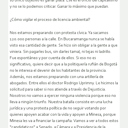
su único objetivo es ganar plata. Ese es el oficio del capitalismo
y no se lo podemos criticar. Ganar lo máximo que puedan.
¿Cómo vigilar el proceso de licencia ambiental?
Nos estamos preparando con protesta cívica. Ya sacamos
120.000 personas a la calle. En Bucaramanga nunca se había
visto esa cantidad de gente. Se hizo sin obligar a la gente a que
viniera. Sin pagarles bus, sin darles tamal, ni tejas ni ladrillo.
Fue espontáneo y por cuenta de ellos. Si eso no es
significativo, quiere decir que a la politiquería rufián de Bogotá
no le interesa el devenir de los habitantes de la provincia.
Además, nos estamos preparando con una artillería de
abogados. Entre ellos el doctor Rodrigo Uprimny. Le hicimos la
solicitud para saber si nos atiende a través de Dejusticia.
Nosotros no vamos a ejercer ninguna violencia porque eso no
lleva a ningún triunfo. Nuestra batalla consiste en una lucha
jurídica y una protesta política de no seguir votando por
quienes apoyen acabar con la vida y apoyen a Minesa, porque
Minesa les va a financiar la campaña. Vamos a ver a todos estos
“candidaticos” a Senado, a Cámara y a Presidencia de la