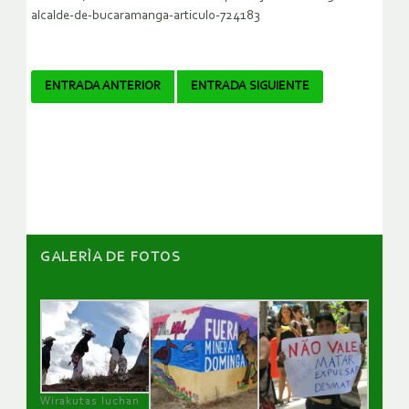
alcalde-de-bucaramanga-articulo-724183
Navegador
ENTRADA ANTERIOR
ENTRADA SIGUIENTE
de
artículos
GALERÌA DE FOTOS
Wirakutas luchan