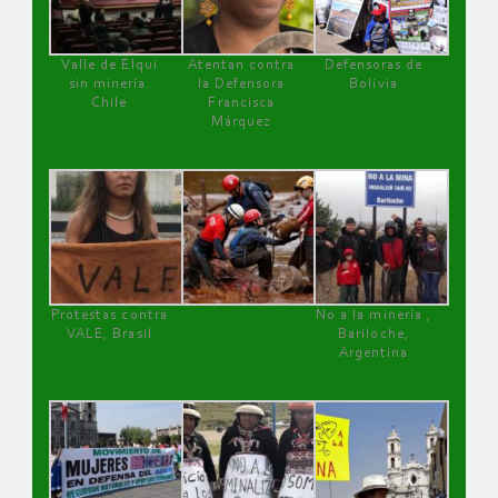
Valle de Elqui
Atentan contra
Defensoras de
sin minería.
la Defensora
Bolivia
Chile
Francisca
Márquez
Protestas contra
No a la minería ,
VALE, Brasil
Bariloche,
Argentina