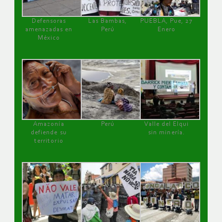
Defensoras
Las Bambas,
PUEBLA, Pue, 27
amenazadas en
Perú
Enero
México
Amazonía
Perú
Valle del Elqui
defiende su
sin minería.
territorio