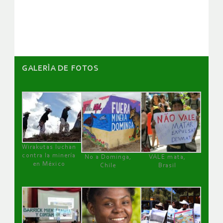
artículos
GALERÌA DE FOTOS
Wirakutas luchan
contra la minería
No a Dominga,
VALE mata,
en México
Chile
Brasil