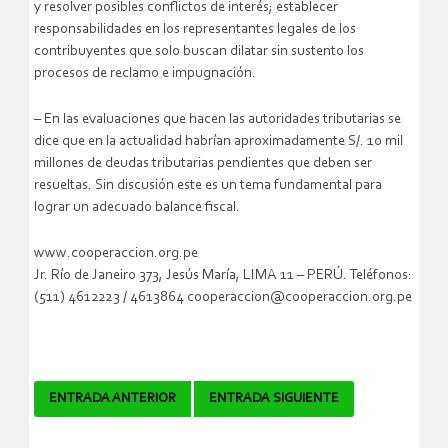
y resolver posibles conflictos de interés; establecer
responsabilidades en los representantes legales de los
contribuyentes que solo buscan dilatar sin sustento los
procesos de reclamo e impugnación.
– En las evaluaciones que hacen las autoridades tributarias se
dice que en la actualidad habrían aproximadamente S/. 10 mil
millones de deudas tributarias pendientes que deben ser
resueltas. Sin discusión este es un tema fundamental para
lograr un adecuado balance fiscal.
www.cooperaccion.org.pe
Jr. Río de Janeiro 373, Jesús María, LIMA 11 – PERÚ. Teléfonos:
(511) 4612223 / 4613864 cooperaccion@cooperaccion.org.pe
Navegador
ENTRADA ANTERIOR
ENTRADA SIGUIENTE
de