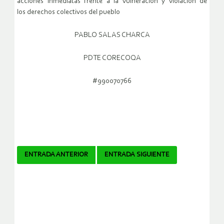
acciones inmediatas frente a la vulneración y violación de
los derechos colectivos del pueblo
PABLO SALAS CHARCA
PDTE CORECOQA
#990070766
Navegador
ENTRADA ANTERIOR
ENTRADA SIGUIENTE
de
artículos