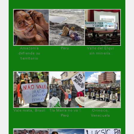
Amazonía
Perú
Valle del Elqui
defiende su
sin minería.
territorio
Vale mata, Brasil
Tía María no va !
Orinoco,
Perú
Venezuela