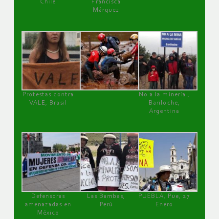
Chile
Francisca
Márquez
Protestas contra
No a la minería ,
VALE, Brasil
Bariloche,
Argentina
Defensoras
Las Bambas,
PUEBLA, Pue, 27
amenazadas en
Perú
Enero
México