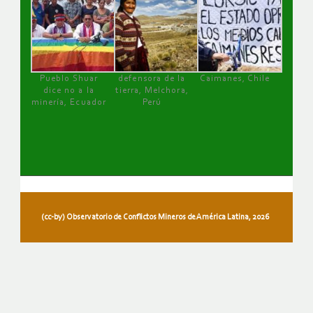
Pueblo Shuar
defensora de la
Caimanes, Chile
dice no a la
tierra, Melchora,
minería, Ecuador
Perú
(cc-by) Observatorio de Conflictos Mineros de América Latina, 2026