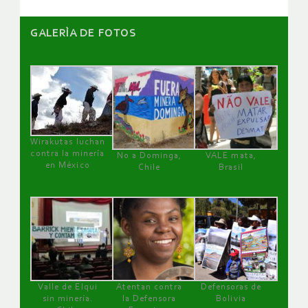
GALERÌA DE FOTOS
Wirakutas luchan
contra la minería
No a Dominga,
VALE mata,
en México
Chile
Brasil
Valle de Elqui
Atentan contra
Defensoras de
sin minería.
la Defensora
Bolivia