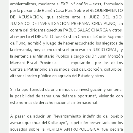
ambientalistas, mediante
el
EXP. N° 00682 – 2011, formulado
por la persona de Ramón Casa Pari. Sobre el REQUERIMIENTO
DE ACUSACIÓN, que solicita ante el JUEZ DEL 2DO.
JUZGADO DE INVESTIGACIÓN PREPARATORIA PUNO, en
contra del dirigente quechua PABLO SALAS CHARCA
y otros,
al respecto el DIFUNTO Juez Cristian Chiri de la Corte Superior
de Puno, admitió y luego de haber escuchado los alegatos de
la demanda, hoy se encuentra el proceso en
JUICIO ORAL
, y
la sentencia el Ministerio Publico a cargo del Dr. Juan Monzón
Mamani Fiscal Provincial……… imputando por los delitos
Contra el Patrimonio en su modalidad de Extorción, disturbios,
alterar el orden público en agravio del Estado y otros.
Sin la oportunidad de una minuciosa investigación y sin tener
la posibilidad de tener una defensa oportuna”, violando con
esto normas de derecho nacional e internacional.
A pesar de aducir un “levantamiento
indefinido del pueblo
aymara quechua del Kollasuyo”, la petición presentada por los
acusados sobre la PERICIA ANTROPOLOGICA fue declara