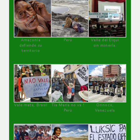
Amazonía
Perú
Valle del Elqui
defiende su
sin minería.
territorio
Vale mata, Brasil
Tía María no va !
Orinoco,
Perú
Venezuela