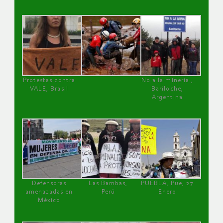
Protestas contra
No a la minería ,
VALE, Brasil
Bariloche,
Argentina
Defensoras
Las Bambas,
PUEBLA, Pue, 27
amenazadas en
Perú
Enero
México