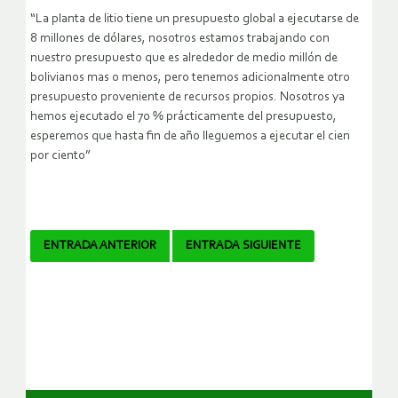
“La planta de litio tiene un presupuesto global a ejecutarse de
8 millones de dólares, nosotros estamos trabajando con
nuestro presupuesto que es alrededor de medio millón de
bolivianos mas o menos, pero tenemos adicionalmente otro
presupuesto proveniente de recursos propios. Nosotros ya
hemos ejecutado el 70 % prácticamente del presupuesto,
esperemos que hasta fin de año lleguemos a ejecutar el cien
por ciento”
Navegador
ENTRADA ANTERIOR
ENTRADA SIGUIENTE
de
artículos