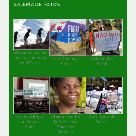
GALERÌA DE FOTOS
Wirakutas luchan
contra la minería
No a Dominga,
VALE mata,
en México
Chile
Brasil
Valle de Elqui
Atentan contra
Defensoras de
sin minería.
la Defensora
Bolivia
Chile
Francisca
Márquez