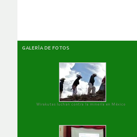
de
artículos
GALERÌA DE FOTOS
Wirakutas luchan contra la minería en México