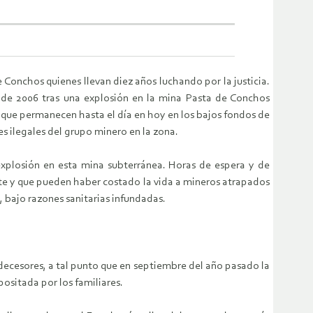
 Conchos quienes llevan diez años luchando por la justicia.
ro de 2006 tras una explosión en la mina Pasta de Conchos
s que permanecen hasta el día en hoy en los bajos fondos de
es ilegales del grupo minero en la zona.
explosión en esta mina subterránea. Horas de espera y de
te y que pueden haber costado la vida a mineros atrapados
, bajo razones sanitarias infundadas.
edecesores, a tal punto que en septiembre del año pasado la
ositada por los familiares.