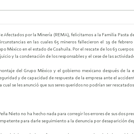
 Afectados por la Minería (REMA), felicitamos a la Familia Pasta de
circunstancias en las cuales 65 mineros fallecieron el 19 de febre
rupo México en el estado de Coahuila. Por el rescate de los 63 cuerpo
 juicio y la condenación de los responsables y el cese de las actividad
 montaje del Grupo México y el gobierno mexicano después de la 
seguridad y de capacidad de respuesta de la empresa ante el acciden
cual se les anunció que sus seres queridos no podrían ser rescatados
Peña Nieto no ha hecho nada para corregir los errores de sus dos pr
ompetente para darle seguimiento a la denuncia por desaparición dep