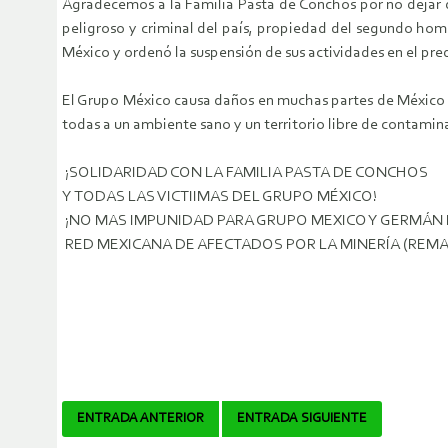
Agradecemos a la Familia Pasta de Conchos por no dejar d
peligroso y criminal del país, propiedad del segundo homb
México y ordenó la suspensión de sus actividades en el pr
El Grupo México causa daños en muchas partes de México 
todas a un ambiente sano y un territorio libre de contamin
¡SOLIDARIDAD CON LA FAMILIA PASTA DE CONCHOS
Y TODAS LAS VICTIIMAS DEL GRUPO MÉXICO!
¡NO MAS IMPUNIDAD PARA GRUPO MEXICO Y GERMÁN LAR
RED MEXICANA DE AFECTADOS POR LA MINERÍA (REMA
Navegador
ENTRADA ANTERIOR
ENTRADA SIGUIENTE