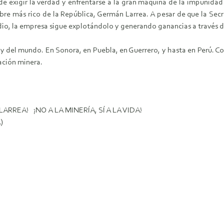
e exigir la verdad y enfrentarse a la gran maquina de la impunid
re más rico de la República, Germán Larrea. A pesar de que la Secret
edio, la empresa sigue explotándolo y generando ganancias a través 
y del mundo. En Sonora, en Puebla, en Guerrero, y hasta en Perú.
ación minera.
REA! ¡NO A LA MINERÍA, SÍ A LA VIDA!
)