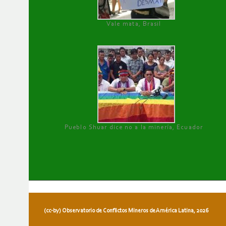
Vale mata, Brasil
Pueblo Shuar dice no a la minería, Ecuador
(cc-by) Observatorio de Conflictos Mineros de América Latina, 2026