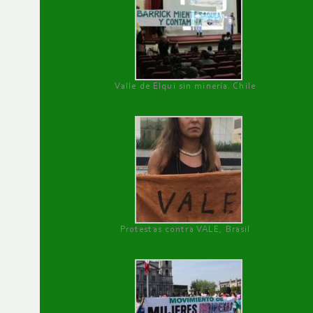
Valle de Elqui sin minería. Chile
Protestas contra VALE, Brasil