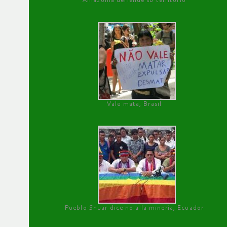
Amazonía defiende su territorio
Vale mata, Brasil
Pueblo Shuar dice no a la minería, Ecuador