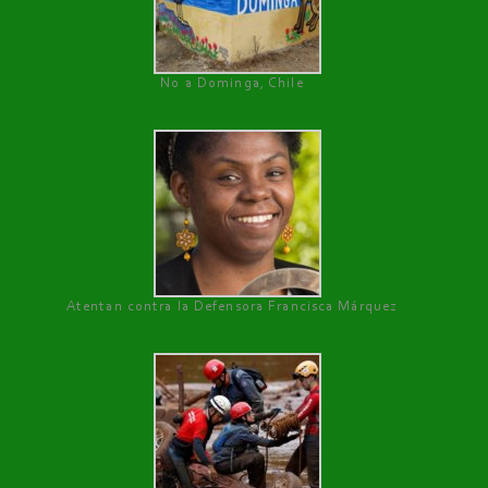
No a Dominga, Chile
Atentan contra la Defensora Francisca Márquez