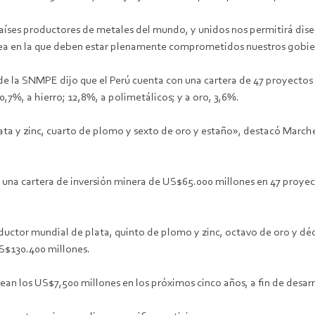
aíses productores de metales del mundo, y unidos nos permitirá diseñ
tarea en la que deben estar plenamente comprometidos nuestros gobi
ular de la SNMPE dijo que el Perú cuenta con una cartera de 47 proye
0,7%, a hierro; 12,8%, a polimetálicos; y a oro, 3,6%.
ata y zinc, cuarto de plomo y sexto de oro y estaño», destacó March
 una cartera de inversión minera de US$65.000 millones en 47 proyect
oductor mundial de plata, quinto de plomo y zinc, octavo de oro y dé
S$130.400 millones.
an los US$7,500 millones en los próximos cinco años, a fin de desarro