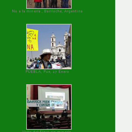
No a la minería , Bariloche, Argentina
PUEBLA, Pue, 27 Enero