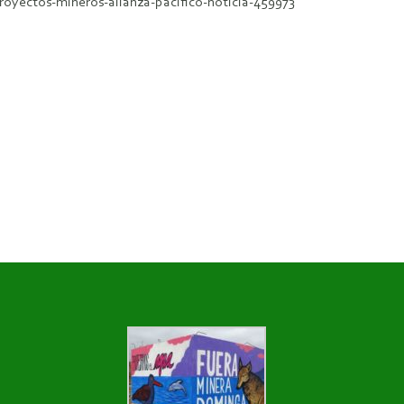
royectos-mineros-alianza-pacifico-noticia-459973