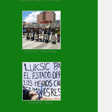
Valle del Elqui sin minería.
Orinoco, Venezuela
Caimanes, Chile