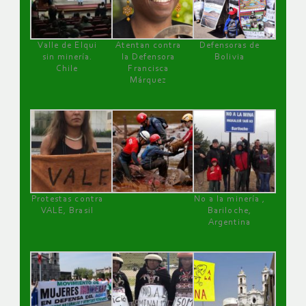
Valle de Elqui
Atentan contra
Defensoras de
sin minería.
la Defensora
Bolivia
Chile
Francisca
Márquez
Protestas contra
No a la minería ,
VALE, Brasil
Bariloche,
Argentina