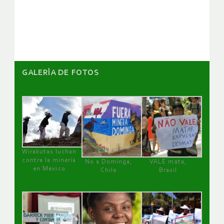
de
artículos
GALERÌA DE FOTOS
Wirakutas luchan
contra la minería
No a Dominga,
VALE mata,
en México
Chile
Brasil