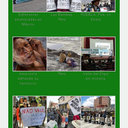
Defensoras
Las Bambas,
PUEBLA, Pue, 27
amenazadas en
Perú
Enero
México
Amazonía
Perú
Valle del Elqui
defiende su
sin minería.
territorio