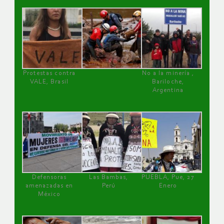
Protestas contra
No a la minería ,
VALE, Brasil
Bariloche,
Argentina
Defensoras
Las Bambas,
PUEBLA, Pue, 27
amenazadas en
Perú
Enero
México