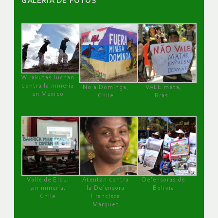
GALERÌA DE FOTOS
Wirakutas luchan
contra la minería
No a Dominga,
VALE mata,
en México
Chile
Brasil
Valle de Elqui
Atentan contra
Defensoras de
sin minería.
la Defensora
Bolivia
Chile
Francisca
Márquez