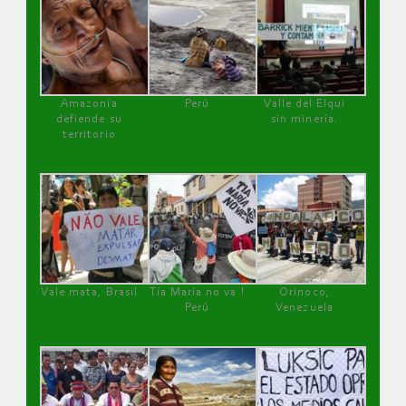
Amazonía
Perú
Valle del Elqui
defiende su
sin minería.
territorio
Vale mata, Brasil
Tía María no va !
Orinoco,
Perú
Venezuela