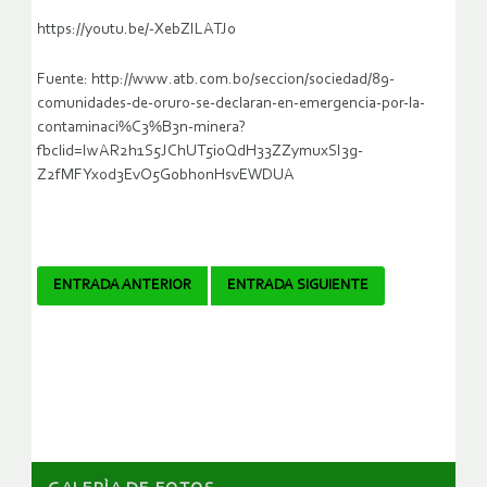
https://youtu.be/-XebZILATJ0
Fuente: http://www.atb.com.bo/seccion/sociedad/89-
comunidades-de-oruro-se-declaran-en-emergencia-por-la-
contaminaci%C3%B3n-minera?
fbclid=IwAR2h1S5JChUT5i0QdH33ZZymuxSI3g-
Z2fMFYx0d3EvO5G0bhonHsvEWDUA
Navegador
ENTRADA ANTERIOR
ENTRADA SIGUIENTE
de
artículos