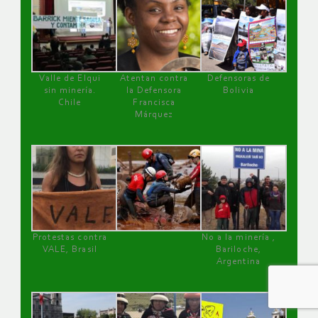
Valle de Elqui
Atentan contra
Defensoras de
sin minería.
la Defensora
Bolivia
Chile
Francisca
Márquez
Protestas contra
No a la minería ,
VALE, Brasil
Bariloche,
Argentina