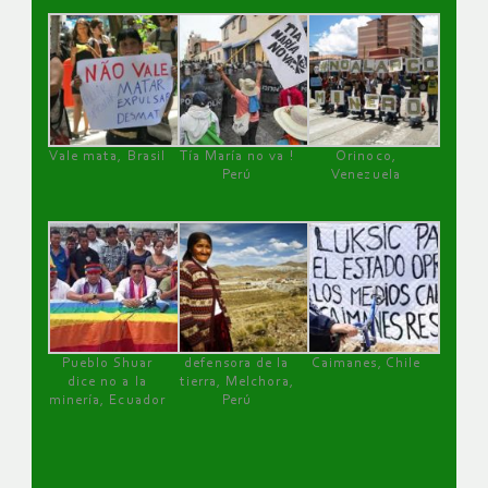
Vale mata, Brasil
Tía María no va !
Orinoco,
Perú
Venezuela
Pueblo Shuar
defensora de la
Caimanes, Chile
dice no a la
tierra, Melchora,
minería, Ecuador
Perú