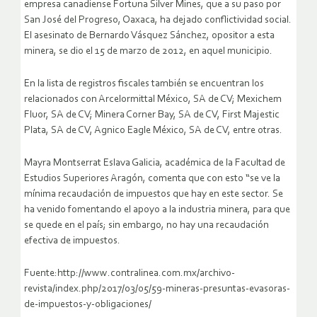
empresa canadiense Fortuna Silver Mines, que a su paso por
San José del Progreso, Oaxaca, ha dejado conflictividad social.
El asesinato de Bernardo Vásquez Sánchez, opositor a esta
minera, se dio el 15 de marzo de 2012, en aquel municipio.
En la lista de registros fiscales también se encuentran los
relacionados con Arcelormittal México, SA de CV; Mexichem
Fluor, SA de CV; Minera Corner Bay, SA de CV, First Majestic
Plata, SA de CV, Agnico Eagle México, SA de CV, entre otras.
Mayra Montserrat Eslava Galicia, académica de la Facultad de
Estudios Superiores Aragón, comenta que con esto “se ve la
mínima recaudación de impuestos que hay en este sector. Se
ha venido fomentando el apoyo a la industria minera, para que
se quede en el país; sin embargo, no hay una recaudación
efectiva de impuestos.
Fuente:http://www.contralinea.com.mx/archivo-
revista/index.php/2017/03/05/59-mineras-presuntas-evasoras-
de-impuestos-y-obligaciones/