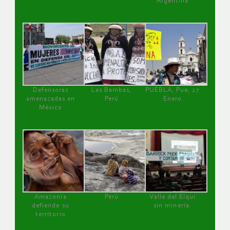
Argentina
Defensoras
Las Bambas,
PUEBLA, Pue, 27
amenazadas en
Perú
Enero
México
Amazonía
Perú
Valle del Elqui
defiende su
sin minería.
territorio