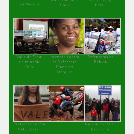
No a Dominga,
VALE mata,
en México
Chile
Brasil
Valle de Elqui
Atentan contra
Defensoras de
sin minería.
la Defensora
Bolivia
Chile
Francisca
Márquez
Protestas contra
No a la minería ,
VALE, Brasil
Bariloche,