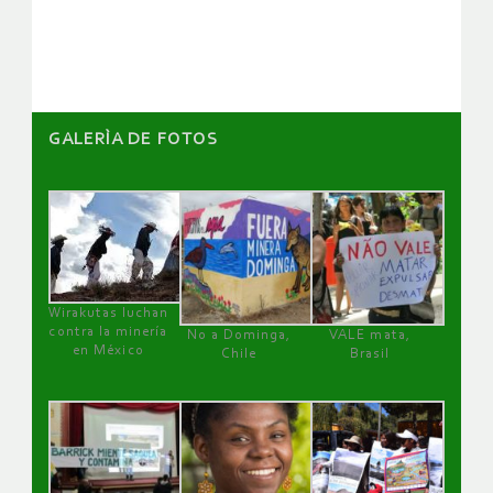
artículos
GALERÌA DE FOTOS
Wirakutas luchan
contra la minería
No a Dominga,
VALE mata,
en México
Chile
Brasil