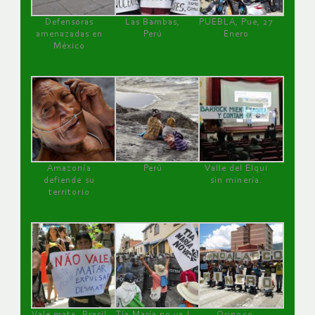
Defensoras
Las Bambas,
PUEBLA, Pue, 27
amenazadas en
Perú
Enero
México
Amazonía
Perú
Valle del Elqui
defiende su
sin minería.
territorio
Vale mata, Brasil
Tía María no va !
Orinoco,