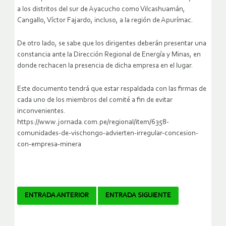
a los distritos del sur de Ayacucho como Vilcashuamán,
Cangallo, Víctor Fajardo, incluso, a la región de Apurímac.
De otro lado, se sabe que los dirigentes deberán presentar una
constancia ante la Dirección Regional de Energía y Minas, en
donde rechacen la presencia de dicha empresa en el lugar.
Este documento tendrá que estar respaldada con las firmas de
cada uno de los miembros del comité a fin de evitar
inconvenientes.
https://www.jornada.com.pe/regional/item/6358-
comunidades-de-vischongo-advierten-irregular-concesion-
con-empresa-minera
Navegador
ENTRADA ANTERIOR
ENTRADA SIGUIENTE
de