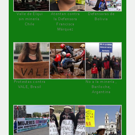
Valle de Elqui
Atentan contra
Defensoras de
sin minería.
la Defensora
Bolivia
Chile
Francisca
Márquez
Protestas contra
No a la minería ,
VALE, Brasil
Bariloche,
Argentina